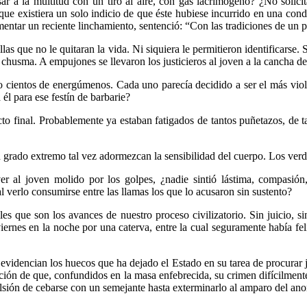
ersar a la multitud con un tiro al aire, con gas lacrimógeno? ¿No sol
que existiera un solo indicio de que éste hubiese incurrido en una co
entar un reciente linchamiento, sentenció: “Con las tradiciones de un 
las que no le quitaran la vida. Ni siquiera le permitieron identificars
chusma. A empujones se llevaron los justicieros al joven a la cancha del 
cientos de energúmenos. Cada uno parecía decidido a ser el más viole
 él para ese festín de barbarie?
to final. Probablemente ya estaban fatigados de tantos puñetazos, de t
en grado extremo tal vez adormezcan la sensibilidad del cuerpo. Los ver
ver al joven molido por los golpes, ¿nadie sintió lástima, compasió
l verlo consumirse entre las llamas los que lo acusaron sin sustento?
 que son los avances de nuestro proceso civilizatorio. Sin juicio, si
viernes en la noche por una caterva, entre la cual seguramente había f
evidencian los huecos que ha dejado el Estado en su tarea de procurar 
cción de que, confundidos en la masa enfebrecida, su crimen difícilment
ulsión de cebarse con un semejante hasta exterminarlo al amparo del ano