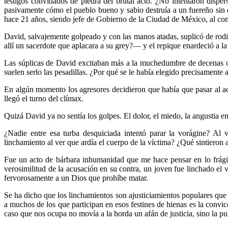
testigos convidados de piedra del brutal acto. ¿No intentaron disp
pasivamente cómo el pueblo bueno y sabio destruía a un fuereño sin 
hace 21 años, siendo jefe de Gobierno de la Ciudad de México, al com
David, salvajemente golpeado y con las manos atadas, suplicó de rodil
allí un sacerdote que aplacara a su grey?— y el repique enardeció a la 
Las súplicas de David excitaban más a la muchedumbre de decenas o 
suelen serlo las pesadillas. ¿Por qué se le había elegido precisamente a
En algún momento los agresores decidieron que había que pasar al ac
llegó el turno del clímax.
Quizá David ya no sentía los golpes. El dolor, el miedo, la angustia 
¿Nadie entre esa turba desquiciada intentó parar la vorágine? Al 
linchamiento al ver que ardía el cuerpo de la víctima? ¿Qué sintieron a
Fue un acto de bárbara inhumanidad que me hace pensar en lo frágiles
verosimilitud de la acusación en su contra, un joven fue linchado el 
fervorosamente a un Dios que prohíbe matar.
Se ha dicho que los linchamientos son ajusticiamientos populares que 
a muchos de los que participan en esos festines de hienas es la convi
caso que nos ocupa no movía a la horda un afán de justicia, sino la p