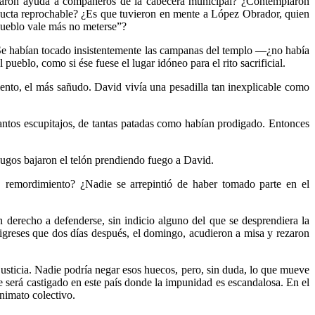
icitaron ayuda a compañeros de la cabecera municipal? ¿Contemplaron
nducta reprochable? ¿Es que tuvieron en mente a López Obrador, quien
pueblo vale más no meterse”?
e. Se habían tocado insistentemente las campanas del templo —¿no había
pueblo, como si ése fuese el lugar idóneo para el rito sacrificial.
nto, el más sañudo. David vivía una pesadilla tan inexplicable como
antos escupitajos, de tantas patadas como habían prodigado. Entonces
dugos bajaron el telón prendiendo fuego a David.
n, remordimiento? ¿Nadie se arrepintió de haber tomado parte en el
n derecho a defenderse, sin indicio alguno del que se desprendiera la
eligreses que dos días después, el domingo, acudieron a misa y rezaron
justicia. Nadie podría negar esos huecos, pero, sin duda, lo que mueve
e será castigado en este país donde la impunidad es escandalosa. En el
nimato colectivo.