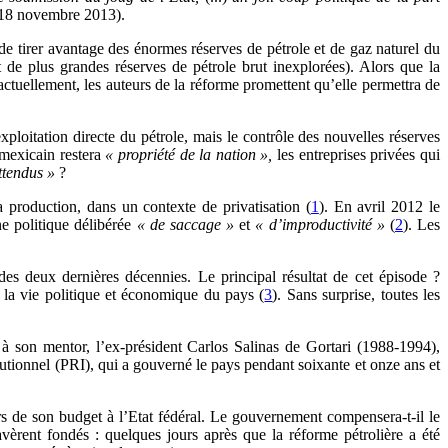
18 novembre 2013).
e tirer avantage des énormes réserves de pétrole et de gaz naturel du
 de plus grandes réserves de pétrole brut inexplorées). Alors que la
ctuellement, les auteurs de la réforme promettent qu’elle permettra de
exploitation directe du pétrole, mais le contrôle des nouvelles réserves
 mexicain restera
«
propriété de la nation
»,
les entreprises privées qui
attendus
»
?
 production, dans un contexte de privatisation (
1
). En avril 2012 le
e politique délibérée
«
de saccage
»
et
«
d’improductivité
»
(
2
). Les
es deux dernières décennies. Le principal résultat de cet épisode ?
 la vie politique et économique du pays (
3
). Sans surprise, toutes les
à son mentor, l’ex-président Carlos Salinas de Gortari (1988-1994),
utionnel (PRI), qui a gouverné le pays pendant soixante et onze ans et
ers de son budget à l’Etat fédéral. Le gouvernement compensera-t-il le
èrent fondés : quelques jours après que la réforme pétrolière a été