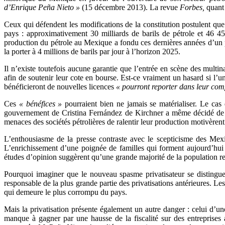
d’Enrique Peña Nieto
»
(15 décembre 2013). La revue
Forbes,
quant 
Ceux qui défendent les modifications de la constitution postulent qu
pays : approximativement 30 milliards de barils de pétrole et 46 45
production du pétrole au Mexique a fondu ces dernières années d’un pi
la porter à 4 millions de barils par jour à l’horizon 2025.
Il n’existe toutefois aucune garantie que l’entrée en scène des multina
afin de soutenir leur cote en bourse. Est-ce vraiment un hasard si l’u
bénéficieront de nouvelles licences
«
pourront reporter dans leur compt
Ces
«
bénéfices
»
pourraient bien ne jamais se matérialiser. Le cas
gouvernement de Cristina Fernández de Kirchner a même décidé de na
menaces des sociétés pétrolières de ralentir leur production motivère
L’enthousiasme de la presse contraste avec le scepticisme des Mexi
L’enrichissement d’une poignée de familles qui forment aujourd’hui 
études d’opinion suggèrent qu’une grande majorité de la population rejet
Pourquoi imaginer que le nouveau spasme privatisateur se distingue
responsable de la plus grande partie des privatisations antérieures. 
qui demeure le plus corrompu du pays.
Mais la privatisation présente également un autre danger : celui d’un
manque à gagner par une hausse de la fiscalité sur des entreprises