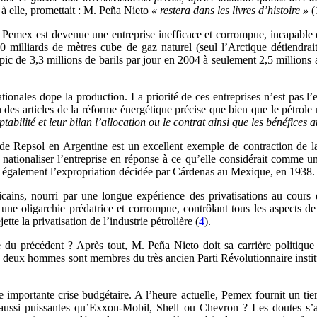
à elle, promettait : M. Peña Nieto
«
restera dans les livres d’histoire
»
(
e Pemex est devenue une entreprise inefficace et corrompue, incapable d
0 milliards de mètres cube de gaz naturel (seul l’Arctique détiendrait
c de 3,3 millions de barils par jour en 2004 à seulement 2,5 millions a
tionales dope la production. La priorité de ces entreprises n’est pas l’
n des articles de la réforme énergétique précise que bien que le pétrole
abilité et leur bilan l’allocation ou le contrat ainsi que les bénéfices 
 de Repsol en Argentine est un excellent exemple de contraction de la
tionaliser l’entreprise en réponse à ce qu’elle considérait comme un
nt également l’expropriation décidée par Cárdenas au Mexique, en 1938.
cains, nourri par une longue expérience des privatisations au cours d
une oligarchie prédatrice et corrompue, contrôlant tous les aspects de
te la privatisation de l’industrie pétrolière (
4
).
 du précédent ? Après tout, M. Peña Nieto doit sa carrière politique 
Les deux hommes sont membres du très ancien Parti Révolutionnaire instit
e importante crise budgétaire. A l’heure actuelle, Pemex fournit un ti
 aussi puissantes qu’Exxon-Mobil, Shell ou Chevron ? Les doutes s’av