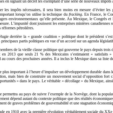
ises en signant un décret les exemptant d’une série de nouveaux impôts
r les impôts nécessaires, il sera bien moins en mesure d’éviter les
important lorsqu’on utilise la technique du
fracking
. En France, le Con
 dangers environnementaux qu’elle présente. Au Mexique, le Congrès et 
 mesure. L’impunité dont jouissent les entreprises minières canadiennes 
 réformes pétrolières.
fugie derrière la « grande coalition » politique dont le président s’
is principaux partis politiques en vue d’un accord sur un agenda législa
 membres de la vieille classe politique qui gouverne le pays depuis troi
t en 2013 que seuls 21 % des Mexicains s’estimaient « satisfaits » de
u cours des prochaines années. Il a inclus le Mexique dans sa liste de
le plus important à l’heure d’impulser un développement durable dans le
on, mais bien de construire un mouvement social d’opposition fort capa
portunités » dans le pays. Le véritable « décollage » du Mexique, ainsi 
 permettra au pays de suivre l’exemple de la Norvège, dont la populati
ment dépend autant du contexte politique que des réalités économiques. 
lement de graves problèmes de gouvernabilité et une stagnation économiq
de en 1910 avec la première révolution véritablement sociale du XXe siè