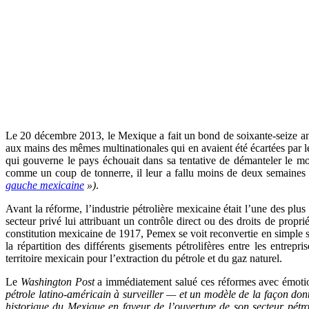
Le 20 décembre 2013, le Mexique a fait un bond de soixante-seize ans
aux mains des mêmes multinationales qui en avaient été écartées par le
qui gouverne le pays échouait dans sa tentative de démanteler le mo
comme un coup de tonnerre, il leur a fallu moins de deux semaines p
gauche mexicaine
»)
.
Avant la réforme, l’industrie pétrolière mexicaine était l’une des plu
secteur privé lui attribuant un contrôle direct ou des droits de propr
constitution mexicaine de 1917, Pemex se voit reconvertie en simple so
la répartition des différents gisements pétrolifères entre les entre
territoire mexicain pour l’extraction du pétrole et du gaz naturel.
Le
Washington Post
a immédiatement salué ces réformes avec émoti
pétrole latino-américain à surveiller — et un modèle de la façon do
historique du Mexique en faveur de l’ouverture de son secteur pétro