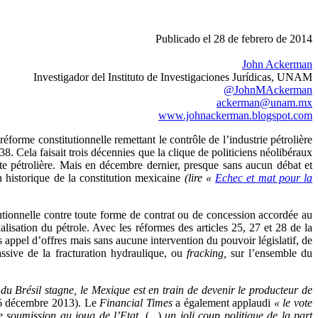
Publicado el 28 de febrero de 2014
John Ackerman
Investigador del Instituto de Investigaciones Jurídicas, UNAM
@JohnMAckerman
ackerman@unam.mx
www.johnackerman.blogspot.com
rme constitutionnelle remettant le contrôle de l’industrie pétrolière
. Cela faisait trois décennies que la clique de politiciens néolibéraux
te pétrolière. Mais en décembre dernier, presque sans aucun débat et
n historique de la constitution mexicaine
(lire «
Echec et mat pour la
itutionnelle contre toute forme de contrat ou de concession accordée au
alisation du pétrole. Avec les réformes des articles 25, 27 et 28 de la
 appel d’offres mais sans aucune intervention du pouvoir législatif, de
massive de la fracturation hydraulique, ou
fracking,
sur l’ensemble du
u Brésil stagne, le Mexique est en train de devenir le producteur de
16 décembre 2013). Le
Financial Times
a également applaudi
«
le vote
e soumission au joug de l’Etat,
(...)
un joli coup politique de la part