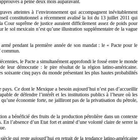
 approuvés à peine deux mois auparavant.
 graves atteintes à l’environnement qui accompagnent inévitablement
seil constitutionnel a récemment avalisé la loi du 13 juillet 2011 qui
la Cour suprême de justice auraient difficilement assez de poids pour
sur le sol mexicain n’est qu’une illustration supplémentaire de la vague
est armé pendant la première année de son mandat : le « Pacte pour le
tif commun.
s décennies, le Pacte a simultanément approfondi le fossé entre le monde
 leur démocratie : le pire résultat de la région latino-américaine.
s soixante cinq pays du monde présentant les plus hautes probabilités
 pays. Ce dont le Mexique a besoin aujourd’hui n’est pas d’accueillir
ble de défendre l’intérêt et les institutions publics à l’heure où les
qu’une économie forte, ne jailliront pas de la privatisation du pétrole,
on a bénéficié des fruits de la production pétrolière dans un contexte
En l’absence d’un Etat fort et animé d’une volonté claire de serrer la
ue.
cle qui reste aujourd’hui en retrait de la tendance latino-américaine