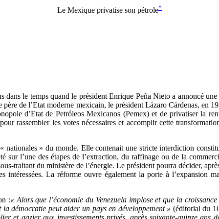
*
Le Mexique privatise son pétrole
 dans le temps quand le président Enrique Peña Nieto a annoncé une réfo
 père de l’Etat moderne mexicain, le président Lázaro Cárdenas, en 1938
nopole d’Etat de Petróleos Mexicanos (Pemex) et de privatiser la ren
our rassembler les votes nécessaires et accomplir cette transformatio
s « nationales » du monde. Elle contenait une stricte interdiction const
iété sur l’une des étapes de l’extraction, du raffinage ou de la commerci
us-traitant du ministère de l’énergie. Le président pourra décider, après
prises intéressées. La réforme ouvre également la porte à l’expansion 
on :
«
Alors que l’économie du Venezuela implose et que la croissance d
nt la démocratie peut aider un pays en développement
»
(éditorial du 
lier et gazier aux investissements privés, après soixante-quinze ans d