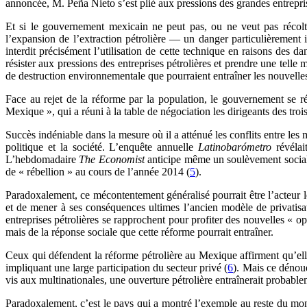
annoncée, M. Peña Nieto s’est plié aux pressions des grandes entrepr
Et si le gouvernement mexicain ne peut pas, ou ne veut pas récolte
l’expansion de l’extraction pétrolière — un danger particulièrement 
interdit précisément l’utilisation de cette technique en raisons des
résister aux pressions des entreprises pétrolières et prendre une telle
de destruction environnementale que pourraient entraîner les nouvelles
Face au rejet de la réforme par la population, le gouvernement se ré
Mexique », qui a réuni à la table de négociation les dirigeants des tro
Succès indéniable dans la mesure où il a atténué les conflits entre les
politique et la société. L’enquête annuelle
Latinobarómetro
révélai
L’hebdomadaire
The Economist
anticipe même un soulèvement social a
de « rébellion » au cours de l’année 2014 (
5
).
Paradoxalement, ce mécontentement généralisé pourrait être l’acteur 
et de mener à ses conséquences ultimes l’ancien modèle de privatisati
entreprises pétrolières se rapprochent pour profiter des nouvelles « op
mais de la réponse sociale que cette réforme pourrait entraîner.
Ceux qui défendent la réforme pétrolière au Mexique affirment qu’elle
impliquant une large participation du secteur privé (
6
). Mais ce dénoue
vis aux multinationales, une ouverture pétrolière entraînerait probab
Paradoxalement, c’est le pays qui a montré l’exemple au reste du mon