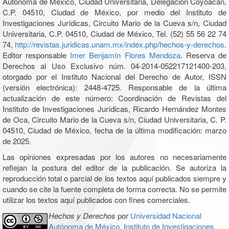
Autónoma de México, Ciudad Universitaria, Delegación Coyoacán,
C.P. 04510, Ciudad de México, por medio del Instituto de
Investigaciones Jurídicas, Circuito Mario de la Cueva s/n, Ciudad
Universitaria, C.P. 04510, Ciudad de México, Tel. (52) 55 56 22 74
74,
http://revistas.juridicas.unam.mx/index.php/hechos-y-derechos
.
Editor responsable
Imer Benjamín Flores Mendoza
. Reserva de
Derechos al Uso Exclusivo núm. 04-2014-052217121400-203,
otorgado por el Instituto Nacional del Derecho de Autor, ISSN
(versión electrónica): 2448-4725. Responsable de la última
actualización de este número: Coordinación de Revistas del
Instituto de Investigaciones Jurídicas, Ricardo Hernández Montes
de Oca, Circuito Mario de la Cueva s/n, Ciudad Universitaria, C. P.
04510, Ciudad de México, fecha de la última modificación: marzo
de 2025.
Las opiniones expresadas por los autores no necesariamente
reflejan la postura del editor de la publicación. Se autoriza la
reproducción total o parcial de los textos aquí publicados siempre y
cuando se cite la fuente completa de forma correcta. No se permite
utilizar los textos aquí publicados con fines comerciales.
Hechos y Derechos
por
Universidad Nacional
Autónoma de México, Instituto de Investigaciones