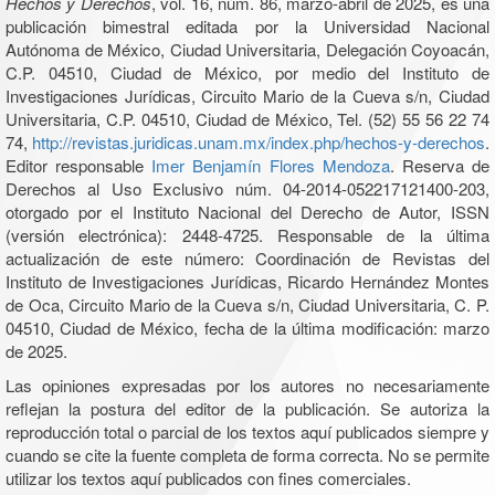
Hechos y Derechos
, vol. 16, núm. 86, marzo-abril de 2025, es una
publicación bimestral editada por la Universidad Nacional
Autónoma de México, Ciudad Universitaria, Delegación Coyoacán,
C.P. 04510, Ciudad de México, por medio del Instituto de
Investigaciones Jurídicas, Circuito Mario de la Cueva s/n, Ciudad
Universitaria, C.P. 04510, Ciudad de México, Tel. (52) 55 56 22 74
74,
http://revistas.juridicas.unam.mx/index.php/hechos-y-derechos
.
Editor responsable
Imer Benjamín Flores Mendoza
. Reserva de
Derechos al Uso Exclusivo núm. 04-2014-052217121400-203,
otorgado por el Instituto Nacional del Derecho de Autor, ISSN
(versión electrónica): 2448-4725. Responsable de la última
actualización de este número: Coordinación de Revistas del
Instituto de Investigaciones Jurídicas, Ricardo Hernández Montes
de Oca, Circuito Mario de la Cueva s/n, Ciudad Universitaria, C. P.
04510, Ciudad de México, fecha de la última modificación: marzo
de 2025.
Las opiniones expresadas por los autores no necesariamente
reflejan la postura del editor de la publicación. Se autoriza la
reproducción total o parcial de los textos aquí publicados siempre y
cuando se cite la fuente completa de forma correcta. No se permite
utilizar los textos aquí publicados con fines comerciales.