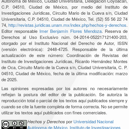
Autónoma de México, Ciudad Universitaria, Delegación Coyoacán,
C.P. 04510, Ciudad de México, por medio del Instituto de
Investigaciones Jurídicas, Circuito Mario de la Cueva s/n, Ciudad
Universitaria, C.P. 04510, Ciudad de México, Tel. (52) 55 56 22 74
74,
http://revistas.juridicas.unam.mx/index.php/hechos-y-derechos
.
Editor responsable
Imer Benjamín Flores Mendoza
. Reserva de
Derechos al Uso Exclusivo núm. 04-2014-052217121400-203,
otorgado por el Instituto Nacional del Derecho de Autor, ISSN
(versión electrónica): 2448-4725. Responsable de la última
actualización de este número: Coordinación de Revistas del
Instituto de Investigaciones Jurídicas, Ricardo Hernández Montes
de Oca, Circuito Mario de la Cueva s/n, Ciudad Universitaria, C. P.
04510, Ciudad de México, fecha de la última modificación: marzo
de 2025.
Las opiniones expresadas por los autores no necesariamente
reflejan la postura del editor de la publicación. Se autoriza la
reproducción total o parcial de los textos aquí publicados siempre y
cuando se cite la fuente completa de forma correcta. No se permite
utilizar los textos aquí publicados con fines comerciales.
Hechos y Derechos
por
Universidad Nacional
Autónoma de México, Instituto de Investigaciones