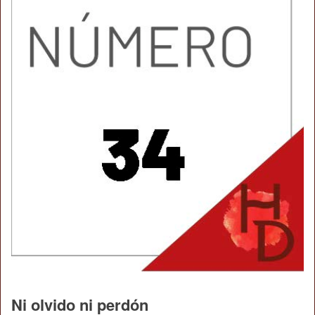
Ni olvido ni perdón