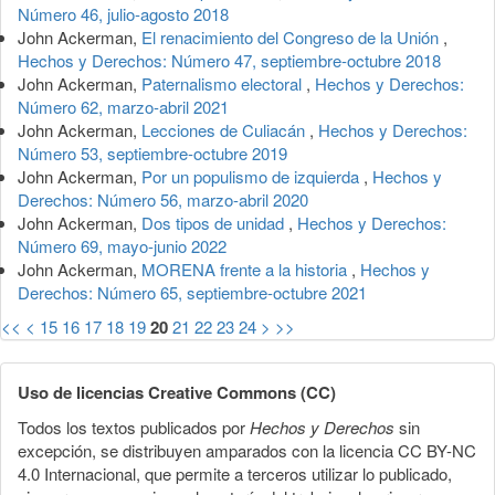
Número 46, julio-agosto 2018
John Ackerman,
El renacimiento del Congreso de la Unión
,
Hechos y Derechos: Número 47, septiembre-octubre 2018
John Ackerman,
Paternalismo electoral
,
Hechos y Derechos:
Número 62, marzo-abril 2021
John Ackerman,
Lecciones de Culiacán
,
Hechos y Derechos:
Número 53, septiembre-octubre 2019
John Ackerman,
Por un populismo de izquierda
,
Hechos y
Derechos: Número 56, marzo-abril 2020
John Ackerman,
Dos tipos de unidad
,
Hechos y Derechos:
Número 69, mayo-junio 2022
John Ackerman,
MORENA frente a la historia
,
Hechos y
Derechos: Número 65, septiembre-octubre 2021
<<
<
15
16
17
18
19
20
21
22
23
24
>
>>
Uso de licencias Creative Commons (CC)
Todos los textos publicados por
Hechos y Derechos
sin
excepción, se distribuyen amparados con la licencia CC BY-NC
4.0 Internacional, que permite a terceros utilizar lo publicado,