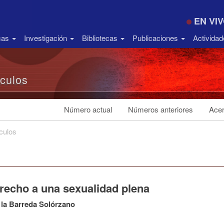
EN VI
icas
Investigación
Bibliotecas
Publicaciones
Activida
ículos
Número actual
Números anteriores
Acer
ículos
erecho a una sexualidad plena
 la Barreda Solórzano