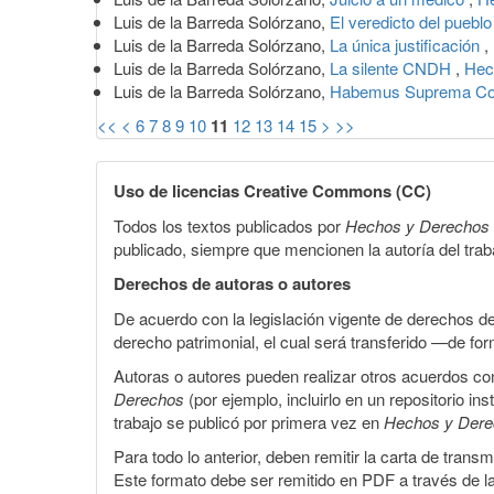
Luis de la Barreda Solórzano,
El veredicto del puebl
Luis de la Barreda Solórzano,
La única justificación
,
Luis de la Barreda Solórzano,
La silente CNDH
,
Hec
Luis de la Barreda Solórzano,
Habemus Suprema Co
<<
<
6
7
8
9
10
11
12
13
14
15
>
>>
Uso de licencias Creative Commons (CC)
Todos los textos publicados por
Hechos y Derechos
publicado, siempre que mencionen la autoría del trabaj
Derechos de autoras o autores
De acuerdo con la legislación vigente de derechos d
derecho patrimonial, el cual será transferido —de f
Autoras o autores pueden realizar otros acuerdos cont
Derechos
(por ejemplo, incluirlo en un repositorio in
trabajo se publicó por primera vez en
Hechos y Der
Para todo lo anterior, deben remitir la carta de tran
Este formato debe ser remitido en PDF a través de l