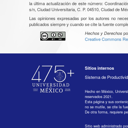
la última actualización de este número: Coordinaci
s/n, Ciudad Universitaria, C. P. 04510, Ciudad de Mé
Las opiniones expresadas por los autores no necesar
publicados siempre y cuando se cite la fuente complet
Hechos y Derechos
po
Creative Commons Rec
Sitios internos
Sistema de Productiv
Hecho en México, Univers
reservados 2021.
Esta página y sus conteni
no se mutile, se cite la fu
De otra forma, requiere per
Sitio web administrado por 