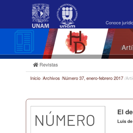
Navegación
principal
Contenido
principal
Conoce juríd
Barra
lateral
Art
Revistas
Inicio
/
Archivos
/
Número 37, enero-febrero 2017
/
Art
El d
Luis de