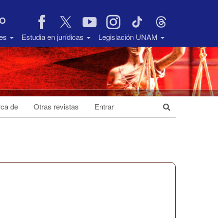
VO
des
Estudia en jurídicas
Legislación UNAM
ca de
Otras revistas
Entrar