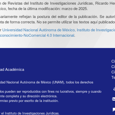
ón de Revistas del Instituto de Investigaciones Jurídicas, Ricardo 
xico, fecha de la última modificación: marzo de 2025.
iamente reflejan la postura del editor de la publicación. Se autoriz
a de forma correcta. No se permite utilizar los textos aquí publicad
r
Universidad Nacional Autónoma de México, Instituto de Investigaci
onocimiento-NoComercial 4.0 Internacional
.
Ci
Ci
idad Académica
C
Te
idad Nacional Autónoma de México (UNAM), todos los derechos
dos pueden ser reproducidos con fines no lucrativos, siempre y cuando
ente completa y su dirección electrónica.
miso previo por escrito de la institución.
el Instituto de Investigaciones Jurídicas.