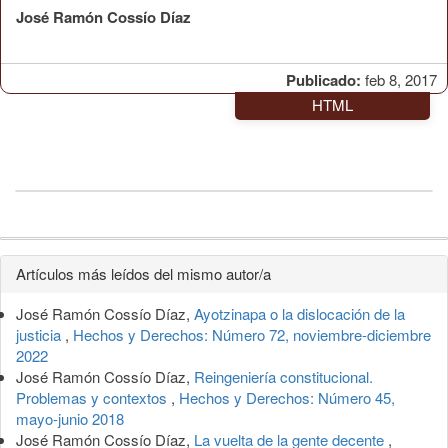
José Ramón Cossío Díaz
Publicado:
feb 8, 2017
HTML
Detalles
Artículos más leídos del mismo autor/a
del
José Ramón Cossío Díaz,
Ayotzinapa o la dislocación de la
artículo
justicia
,
Hechos y Derechos: Número 72, noviembre-diciembre
2022
José Ramón Cossío Díaz,
Reingeniería constitucional.
Problemas y contextos
,
Hechos y Derechos: Número 45,
mayo-junio 2018
José Ramón Cossío Díaz,
La vuelta de la gente decente
,