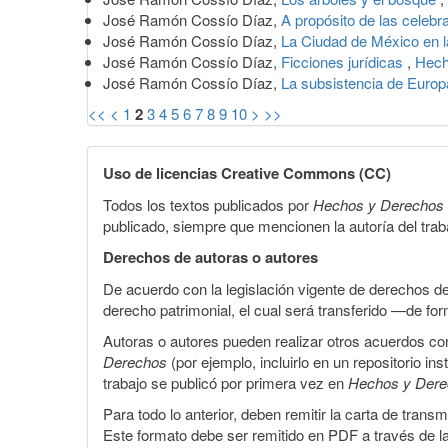
José Ramón Cossío Díaz,
A propósito de las celebr
José Ramón Cossío Díaz,
La Ciudad de México en l
José Ramón Cossío Díaz,
Ficciones jurídicas
,
Hech
José Ramón Cossío Díaz,
La subsistencia de Euro
<<
<
1
2
3
4
5
6
7
8
9
10
>
>>
Uso de licencias Creative Commons (CC)
Todos los textos publicados por
Hechos y Derechos
publicado, siempre que mencionen la autoría del trabaj
Derechos de autoras o autores
De acuerdo con la legislación vigente de derechos d
derecho patrimonial, el cual será transferido —de f
Autoras o autores pueden realizar otros acuerdos cont
Derechos
(por ejemplo, incluirlo en un repositorio in
trabajo se publicó por primera vez en
Hechos y Der
Para todo lo anterior, deben remitir la carta de tran
Este formato debe ser remitido en PDF a través de l