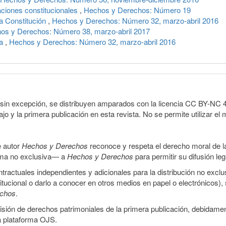
aciones constitucionales
,
Hechos y Derechos: Número 19
a Constitución
,
Hechos y Derechos: Número 32, marzo-abril 2016
os y Derechos: Número 38, marzo-abril 2017
pa
,
Hechos y Derechos: Número 32, marzo-abril 2016
sin excepción, se distribuyen amparados con la licencia CC BY-NC 4.0 
o y la primera publicación en esta revista. No se permite utilizar el 
e autor
Hechos y Derechos
reconoce y respeta el derecho moral de las
orma no exclusiva— a
Hechos y Derechos
para permitir su difusión le
ractuales independientes y adicionales para la distribución no exclus
stitucional o darlo a conocer en otros medios en papel o electrónicos)
echos
.
smisión de derechos patrimoniales de la primera publicación, debidamen
a plataforma OJS.