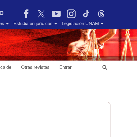
VO
des
Estudia en jurídicas
Legislación UNAM
ca de
Otras revistas
Entrar