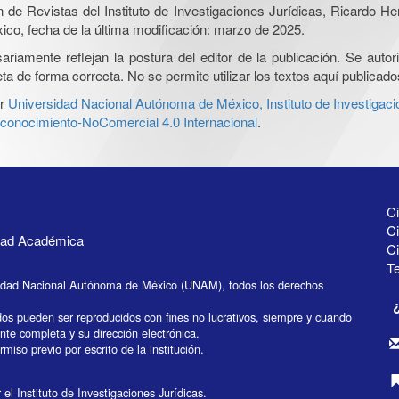
ón de Revistas del Instituto de Investigaciones Jurídicas, Ricardo 
xico, fecha de la última modificación: marzo de 2025.
iamente reflejan la postura del editor de la publicación. Se autoriz
a de forma correcta. No se permite utilizar los textos aquí publicad
r
Universidad Nacional Autónoma de México, Instituto de Investigaci
onocimiento-NoComercial 4.0 Internacional
.
Ci
Ci
idad Académica
C
Te
idad Nacional Autónoma de México (UNAM), todos los derechos
dos pueden ser reproducidos con fines no lucrativos, siempre y cuando
ente completa y su dirección electrónica.
miso previo por escrito de la institución.
el Instituto de Investigaciones Jurídicas.