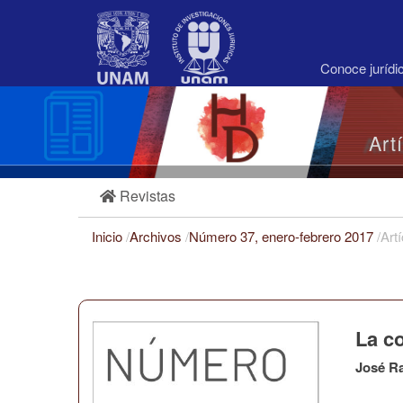
Navegación
principal
Contenido
principal
Conoce juríd
Barra
lateral
Art
Revistas
Inicio
/
Archivos
/
Número 37, enero-febrero 2017
/
Art
La co
José R