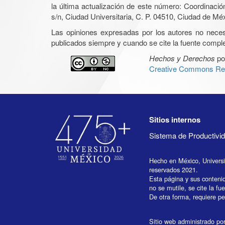
la última actualización de este número: Coordinaci
s/n, Ciudad Universitaria, C. P. 04510, Ciudad de Mé
Las opiniones expresadas por los autores no necesar
publicados siempre y cuando se cite la fuente complet
Hechos y Derechos
po
Creative Commons Rec
Sitios internos
Sistema de Productiv
Hecho en México, Univers
reservados 2021.
Esta página y sus conteni
no se mutile, se cite la fu
De otra forma, requiere per
Sitio web administrado por 