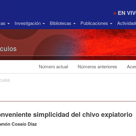
EN VI
icas
Investigación
Bibliotecas
Publicaciones
Activida
ículos
Número actual
Números anteriores
Acer
ículos
nveniente simplicidad del chivo expiatorio
amón Cossío Díaz