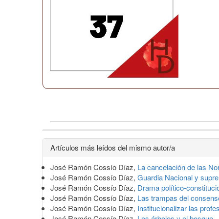
Detalles
Artículos más leídos del mismo autor/a
del
José Ramón Cossío Díaz,
La cancelación de las N
artículo
José Ramón Cossío Díaz,
Guardia Nacional y supre
José Ramón Cossío Díaz,
Drama político-constituci
José Ramón Cossío Díaz,
Las trampas del consen
José Ramón Cossío Díaz,
Institucionalizar las prof
José Ramón Cossío Díaz,
Los árboles y el bosque
,