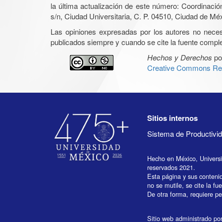
la última actualización de este número: Coordinaci
s/n, Ciudad Universitaria, C. P. 04510, Ciudad de Mé
Las opiniones expresadas por los autores no necesar
publicados siempre y cuando se cite la fuente complet
Hechos y Derechos
po
Creative Commons Rec
Sitios internos
Sistema de Productiv
Hecho en México, Univers
reservados 2021.
Esta página y sus conteni
no se mutile, se cite la fu
De otra forma, requiere per
Sitio web administrado por 