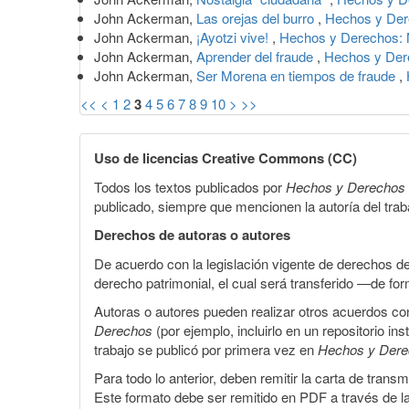
John Ackerman,
Las orejas del burro
,
Hechos y Der
John Ackerman,
¡Ayotzi vive!
,
Hechos y Derechos: 
John Ackerman,
Aprender del fraude
,
Hechos y Der
John Ackerman,
Ser Morena en tiempos de fraude
,
<<
<
1
2
3
4
5
6
7
8
9
10
>
>>
Uso de licencias Creative Commons (CC)
Todos los textos publicados por
Hechos y Derechos
publicado, siempre que mencionen la autoría del trabaj
Derechos de autoras o autores
De acuerdo con la legislación vigente de derechos d
derecho patrimonial, el cual será transferido —de f
Autoras o autores pueden realizar otros acuerdos cont
Derechos
(por ejemplo, incluirlo en un repositorio in
trabajo se publicó por primera vez en
Hechos y Der
Para todo lo anterior, deben remitir la carta de tran
Este formato debe ser remitido en PDF a través de l