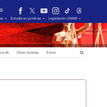
VO
des
Estudia en jurídicas
Legislación UNAM
ca de
Otras revistas
Entrar