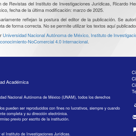
ón de Revistas del Instituto de Investigaciones Jurídicas, Ricardo 
xico, fecha de la última modificación: marzo de 2025.
iamente reflejan la postura del editor de la publicación. Se autoriz
a de forma correcta. No se permite utilizar los textos aquí publicad
r
Universidad Nacional Autónoma de México, Instituto de Investigaci
onocimiento-NoComercial 4.0 Internacional
.
Ci
Ci
idad Académica
C
Te
idad Nacional Autónoma de México (UNAM), todos los derechos
dos pueden ser reproducidos con fines no lucrativos, siempre y cuando
ente completa y su dirección electrónica.
miso previo por escrito de la institución.
el Instituto de Investigaciones Jurídicas.