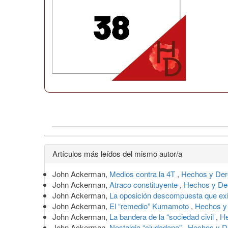
Detalles
Artículos más leídos del mismo autor/a
del
John Ackerman,
Medios contra la 4T
,
Hechos y Der
artículo
John Ackerman,
Atraco constituyente
,
Hechos y Der
John Ackerman,
La oposición descompuesta que exi
John Ackerman,
El “remedio” Kumamoto
,
Hechos y
John Ackerman,
La bandera de la “sociedad civil
,
He
John Ackerman,
Nostalgia “ciudadana”
,
Hechos y De