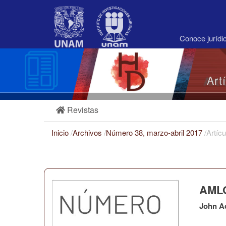
Navegación
principal
Contenido
principal
Conoce juríd
Barra
lateral
Art
Revistas
Inicio
/
Archivos
/
Número 38, marzo-abril 2017
/
Artícu
AMLO
John A