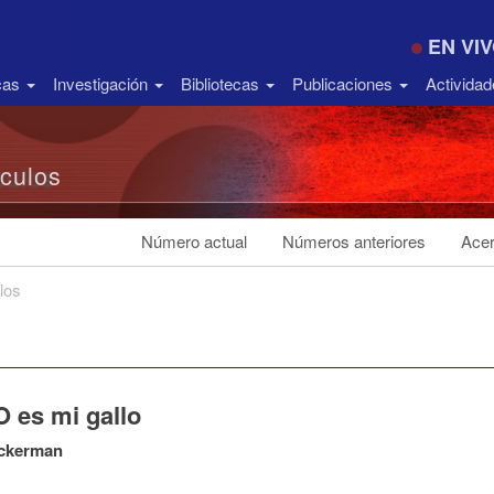
EN VI
icas
Investigación
Bibliotecas
Publicaciones
Activida
ículos
Número actual
Números anteriores
Acer
los
 es mi gallo
ckerman