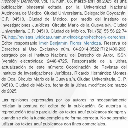
Hechos y Derechos
, vol. 16, núm. 86, marzo-abril de 2025, es una
publicación bimestral editada por la Universidad Nacional
Autónoma de México, Ciudad Universitaria, Delegación Coyoacán,
C.P. 04510, Ciudad de México, por medio del Instituto de
Investigaciones Jurídicas, Circuito Mario de la Cueva s/n, Ciudad
Universitaria, C.P. 04510, Ciudad de México, Tel. (52) 55 56 22 74
74,
http://revistas.juridicas.unam.mx/index.php/hechos-y-derechos
.
Editor responsable
Imer Benjamín Flores Mendoza
. Reserva de
Derechos al Uso Exclusivo núm. 04-2014-052217121400-203,
otorgado por el Instituto Nacional del Derecho de Autor, ISSN
(versión electrónica): 2448-4725. Responsable de la última
actualización de este número: Coordinación de Revistas del
Instituto de Investigaciones Jurídicas, Ricardo Hernández Montes
de Oca, Circuito Mario de la Cueva s/n, Ciudad Universitaria, C. P.
04510, Ciudad de México, fecha de la última modificación: marzo
de 2025.
Las opiniones expresadas por los autores no necesariamente
reflejan la postura del editor de la publicación. Se autoriza la
reproducción total o parcial de los textos aquí publicados siempre y
cuando se cite la fuente completa de forma correcta. No se permite
utilizar los textos aquí publicados con fines comerciales.