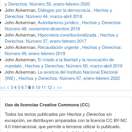
y Derechos: Número 55, enero-febrero 2020
John Ackerman,
Diálogos por la democracia
,
Hechos y
Derechos: Número 44, marzo-abril 2018
John Ackerman,
Autoritarismo jurídico
,
Hechos y Derechos:
Número 48, noviembre-diciembre 2018
John Ackerman,
Hipocresía constitucionalizada
,
Hechos y
Derechos: Número 37, enero-febrero 2017
John Ackerman,
Recaudación urgente
,
Hechos y Derechos:
Número 49, enero-febrero 2019
John Ackerman,
El miedo a la libertad y la revocación de
mandato
,
Hechos y Derechos: Número 50, marzo-abril 2019
John Ackerman,
La avaricia del Instituto Nacional Electoral
(INE)
,
Hechos y Derechos: Número 67, enero-febrero 2022
<<
<
3
4
5
6
7
8
9
10
11
12
>
>>
Uso de licencias Creative Commons (CC)
Todos los textos publicados por
Hechos y Derechos
sin
excepción, se distribuyen amparados con la licencia CC BY-NC
4.0 Internacional, que permite a terceros utilizar lo publicado,