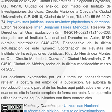
Autónoma de México, Ciudad Universitaria, Delegación Coyoacán,
C.P. 04510, Ciudad de México, por medio del Instituto de
Investigaciones Jurídicas, Circuito Mario de la Cueva s/n, Ciudad
Universitaria, C.P. 04510, Ciudad de México, Tel. (52) 55 56 22 74
74,
http://revistas.juridicas.unam.mx/index.php/hechos-y-derechos
.
Editor responsable
Imer Benjamín Flores Mendoza
. Reserva de
Derechos al Uso Exclusivo núm. 04-2014-052217121400-203,
otorgado por el Instituto Nacional del Derecho de Autor, ISSN
(versión electrónica): 2448-4725. Responsable de la última
actualización de este número: Coordinación de Revistas del
Instituto de Investigaciones Jurídicas, Ricardo Hernández Montes
de Oca, Circuito Mario de la Cueva s/n, Ciudad Universitaria, C. P.
04510, Ciudad de México, fecha de la última modificación: marzo
de 2025.
Las opiniones expresadas por los autores no necesariamente
reflejan la postura del editor de la publicación. Se autoriza la
reproducción total o parcial de los textos aquí publicados siempre y
cuando se cite la fuente completa de forma correcta. No se permite
utilizar los textos aquí publicados con fines comerciales.
Hechos y Derechos
por
Universidad Nacional
Autónoma de México, Instituto de Investigaciones