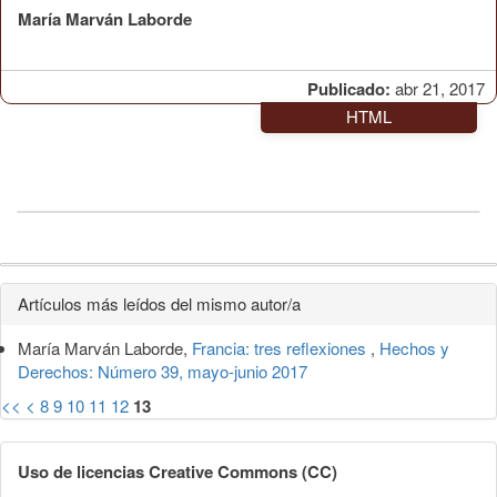
María Marván Laborde
Publicado:
abr 21, 2017
HTML
Detalles
Artículos más leídos del mismo autor/a
del
María Marván Laborde,
Francia: tres reflexiones
,
Hechos y
artículo
Derechos: Número 39, mayo-junio 2017
<<
<
8
9
10
11
12
13
Uso de licencias Creative Commons (CC)