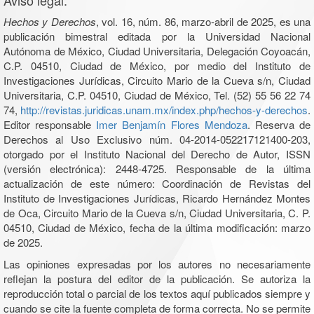
Aviso legal:
Hechos y Derechos
, vol. 16, núm. 86, marzo-abril de 2025, es una
publicación bimestral editada por la Universidad Nacional
Autónoma de México, Ciudad Universitaria, Delegación Coyoacán,
C.P. 04510, Ciudad de México, por medio del Instituto de
Investigaciones Jurídicas, Circuito Mario de la Cueva s/n, Ciudad
Universitaria, C.P. 04510, Ciudad de México, Tel. (52) 55 56 22 74
74,
http://revistas.juridicas.unam.mx/index.php/hechos-y-derechos
.
Editor responsable
Imer Benjamín Flores Mendoza
. Reserva de
Derechos al Uso Exclusivo núm. 04-2014-052217121400-203,
otorgado por el Instituto Nacional del Derecho de Autor, ISSN
(versión electrónica): 2448-4725. Responsable de la última
actualización de este número: Coordinación de Revistas del
Instituto de Investigaciones Jurídicas, Ricardo Hernández Montes
de Oca, Circuito Mario de la Cueva s/n, Ciudad Universitaria, C. P.
04510, Ciudad de México, fecha de la última modificación: marzo
de 2025.
Las opiniones expresadas por los autores no necesariamente
reflejan la postura del editor de la publicación. Se autoriza la
reproducción total o parcial de los textos aquí publicados siempre y
cuando se cite la fuente completa de forma correcta. No se permite