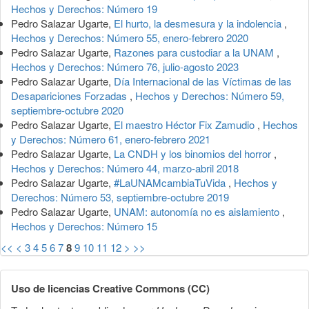
Hechos y Derechos: Número 19
Pedro Salazar Ugarte,
El hurto, la desmesura y la indolencia
,
Hechos y Derechos: Número 55, enero-febrero 2020
Pedro Salazar Ugarte,
Razones para custodiar a la UNAM
,
Hechos y Derechos: Número 76, julio-agosto 2023
Pedro Salazar Ugarte,
Día Internacional de las Víctimas de las
Desapariciones Forzadas
,
Hechos y Derechos: Número 59,
septiembre-octubre 2020
Pedro Salazar Ugarte,
El maestro Héctor Fix Zamudio
,
Hechos
y Derechos: Número 61, enero-febrero 2021
Pedro Salazar Ugarte,
La CNDH y los binomios del horror
,
Hechos y Derechos: Número 44, marzo-abril 2018
Pedro Salazar Ugarte,
#LaUNAMcambiaTuVida
,
Hechos y
Derechos: Número 53, septiembre-octubre 2019
Pedro Salazar Ugarte,
UNAM: autonomía no es aislamiento
,
Hechos y Derechos: Número 15
<<
<
3
4
5
6
7
8
9
10
11
12
>
>>
Uso de licencias Creative Commons (CC)