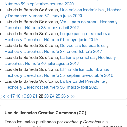
Número 59, septiembre-octubre 2020
Luis de la Barreda Solórzano,
Una adición inadmisible
,
Hechos
y Derechos: Número 57, mayo-junio 2020
Luis de la Barreda Solorzano,
Ver… para no creer
,
Hechos y
Derechos: Número 38, marzo-abril 2017
Luis de la Barreda Solórzano,
Lo que pasa por su cabeza
,
Hechos y Derechos: Número 51, mayo-junio 2019
Luis de la Barreda Solórzano,
De vuelta a los cuarteles
,
Hechos y Derechos: Número 37, enero-febrero 2017
Luis de la Barreda Solórzano,
La tierra prometida
,
Hechos y
Derechos: Número 40, julio-agosto 2017
Luis de la Barreda Solórzano,
El “no” de los colombianos
,
Hechos y Derechos: Número 35, septiembre-octubre 2016
Luis de la Barreda Solórzano,
La fuerza del Presidente
,
Hechos y Derechos: Número 56, marzo-abril 2020
<<
<
17
18
19
20
21
22
23
24
25
26
>
>>
Uso de licencias Creative Commons (CC)
Todos los textos publicados por
Hechos y Derechos
sin