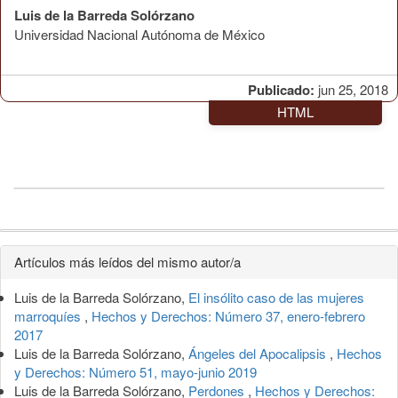
Luis de la Barreda Solórzano
Universidad Nacional Autónoma de México
Publicado:
jun 25, 2018
HTML
Detalles
Artículos más leídos del mismo autor/a
del
Luis de la Barreda Solórzano,
El insólito caso de las mujeres
artículo
marroquíes
,
Hechos y Derechos: Número 37, enero-febrero
2017
Luis de la Barreda Solórzano,
Ángeles del Apocalipsis
,
Hechos
y Derechos: Número 51, mayo-junio 2019
Luis de la Barreda Solórzano,
Perdones
,
Hechos y Derechos: