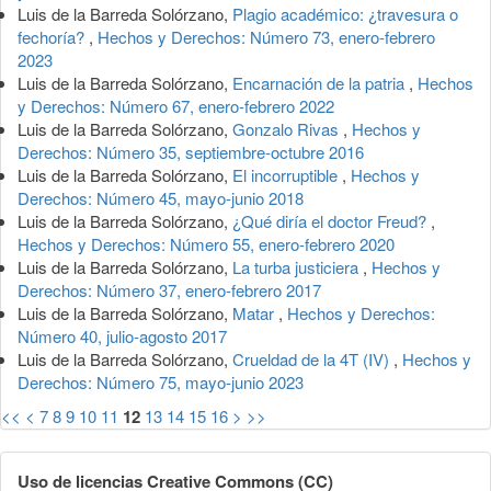
Luis de la Barreda Solórzano,
Plagio académico: ¿travesura o
fechoría?
,
Hechos y Derechos: Número 73, enero-febrero
2023
Luis de la Barreda Solórzano,
Encarnación de la patria
,
Hechos
y Derechos: Número 67, enero-febrero 2022
Luis de la Barreda Solórzano,
Gonzalo Rivas
,
Hechos y
Derechos: Número 35, septiembre-octubre 2016
Luis de la Barreda Solórzano,
El incorruptible
,
Hechos y
Derechos: Número 45, mayo-junio 2018
Luis de la Barreda Solórzano,
¿Qué diría el doctor Freud?
,
Hechos y Derechos: Número 55, enero-febrero 2020
Luis de la Barreda Solórzano,
La turba justiciera
,
Hechos y
Derechos: Número 37, enero-febrero 2017
Luis de la Barreda Solórzano,
Matar
,
Hechos y Derechos:
Número 40, julio-agosto 2017
Luis de la Barreda Solórzano,
Crueldad de la 4T (IV)
,
Hechos y
Derechos: Número 75, mayo-junio 2023
<<
<
7
8
9
10
11
12
13
14
15
16
>
>>
Uso de licencias Creative Commons (CC)