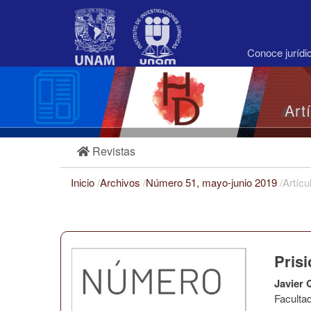
Navegación
principal
Contenido
principal
Conoce juríd
Barra
lateral
Art
Revistas
Inicio
/
Archivos
/
Número 51, mayo-junio 2019
/
Artícu
Pris
Javier 
Faculta