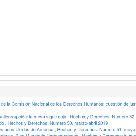
e de la Comisión Nacional de los Derechos Humanos: cuestión de jus
nticorrupción: la mesa sigue coja
,
Hechos y Derechos: Número 52, j
ndo
,
Hechos y Derechos: Número 50, marzo-abril 2019
-Estados Unidos de América
,
Hechos y Derechos: Número 51, mayo-
sobre el Plan Migratorio Norteamericano
,
Hechos y Derechos: Número