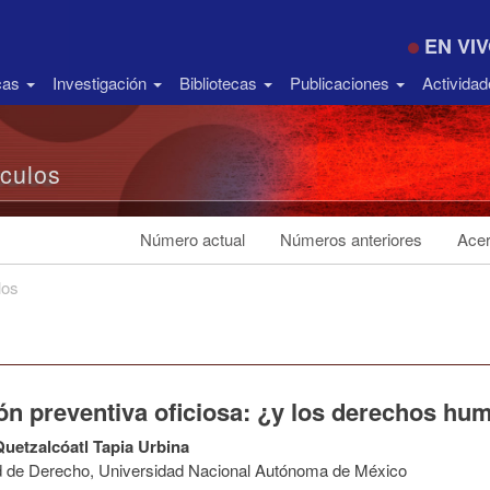
EN VI
icas
Investigación
Bibliotecas
Publicaciones
Activida
ículos
Número actual
Números anteriores
Acer
los
ión preventiva oficiosa: ¿y los derechos h
Quetzalcóatl Tapia Urbina
d de Derecho, Universidad Nacional Autónoma de México