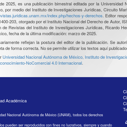
l de 2025, es una publicación bimestral editada por la Universidad
por medio del Instituto de Investigaciones Jurídicas, Circuito Mari
revistas.juridicas.unam.mx/index.php/hechos-y-derechos
. Editor res
0-203, otorgado por el Instituto Nacional del Derecho de Autor, IS
ón de Revistas del Instituto de Investigaciones Jurídicas, Ricardo 
xico, fecha de la última modificación: marzo de 2025.
iamente reflejan la postura del editor de la publicación. Se autoriz
a de forma correcta. No se permite utilizar los textos aquí publicad
r
Universidad Nacional Autónoma de México, Instituto de Investigaci
onocimiento-NoComercial 4.0 Internacional
.
Ci
Ci
idad Académica
C
Te
idad Nacional Autónoma de México (UNAM), todos los derechos
dos pueden ser reproducidos con fines no lucrativos, siempre y cuando