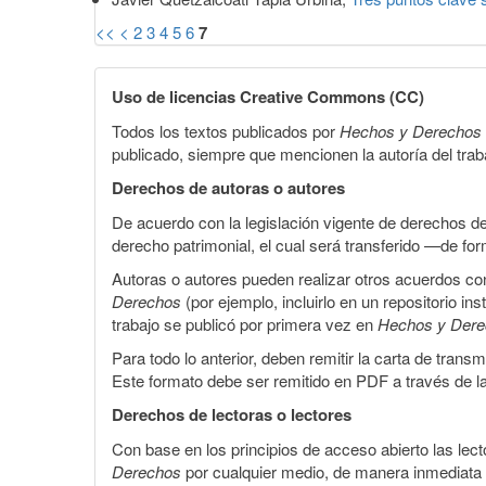
<<
<
2
3
4
5
6
7
Uso de licencias Creative Commons (CC)
Todos los textos publicados por
Hechos y Derechos
publicado, siempre que mencionen la autoría del trabaj
Derechos de autoras o autores
De acuerdo con la legislación vigente de derechos d
derecho patrimonial, el cual será transferido —de f
Autoras o autores pueden realizar otros acuerdos cont
Derechos
(por ejemplo, incluirlo en un repositorio in
trabajo se publicó por primera vez en
Hechos y Der
Para todo lo anterior, deben remitir la carta de tran
Este formato debe ser remitido en PDF a través de l
Derechos de lectoras o lectores
Con base en los principios de acceso abierto las lecto
Derechos
por cualquier medio, de manera inmediata a 