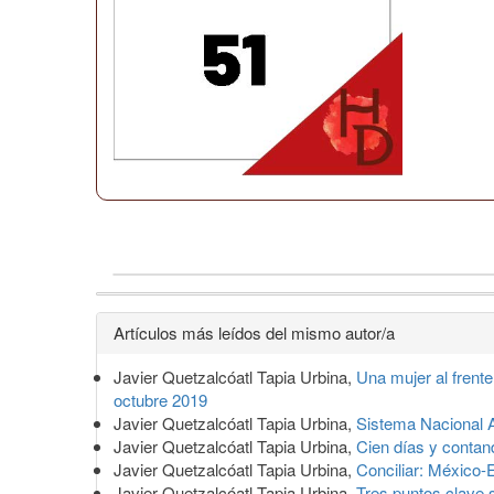
Detalles
Artículos más leídos del mismo autor/a
del
Javier Quetzalcóatl Tapia Urbina,
Una mujer al frent
artículo
octubre 2019
Javier Quetzalcóatl Tapia Urbina,
Sistema Nacional A
Javier Quetzalcóatl Tapia Urbina,
Cien días y conta
Javier Quetzalcóatl Tapia Urbina,
Conciliar: México
Javier Quetzalcóatl Tapia Urbina,
Tres puntos clave 