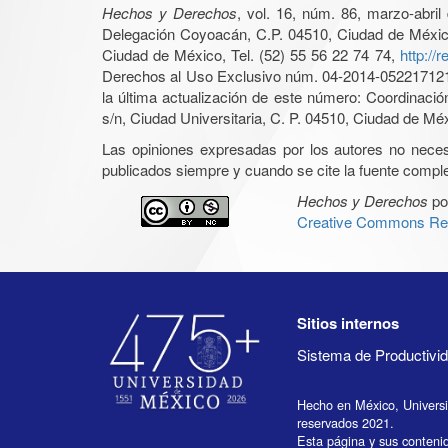
Hechos y Derechos
, vol. 16, núm. 86, marzo-abri
Delegación Coyoacán, C.P. 04510, Ciudad de México, 
Ciudad de México, Tel. (52) 55 56 22 74 74,
http://
Derechos al Uso Exclusivo núm. 04-2014-05221712140
la última actualización de este número: Coordinaci
s/n, Ciudad Universitaria, C. P. 04510, Ciudad de Mé
Las opiniones expresadas por los autores no necesar
publicados siempre y cuando se cite la fuente complet
Hechos y Derechos
po
Creative Commons Rec
Sitios internos
Sistema de Productiv
Hecho en México, Univers
reservados 2021.
Esta página y sus conteni