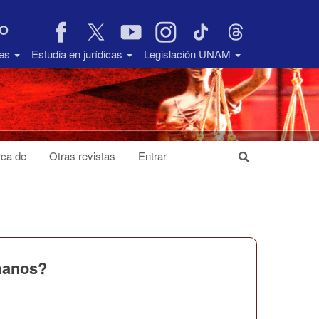
VO
des
Estudia en jurídicas
Legislación UNAM
ca de
Otras revistas
Entrar
umanos?