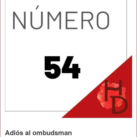
Adiós al ombudsman