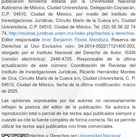
publicación bimestral editada por la Universidad Nacional
Autónoma de México, Ciudad Universitaria, Delegación Coyoacán,
C.P. 04510, Ciudad de México, por medio del Instituto de
Investigaciones Jurídicas, Circuito Mario de la Cueva s/n, Ciudad
Universitaria, C.P. 04510, Ciudad de México, Tel. (52) 55 56 22 74
74,
http://revistas.juridicas.unam.mx/index.php/hechos-y-derechos
.
Editor responsable
Imer Benjamín Flores Mendoza
. Reserva de
Derechos al Uso Exclusivo núm. 04-2014-052217121400-203,
otorgado por el Instituto Nacional del Derecho de Autor, ISSN
(versión electrónica): 2448-4725. Responsable de la última
actualización de este número: Coordinación de Revistas del
Instituto de Investigaciones Jurídicas, Ricardo Hernández Montes
de Oca, Circuito Mario de la Cueva s/n, Ciudad Universitaria, C. P.
04510, Ciudad de México, fecha de la última modificación: marzo
de 2025.
Las opiniones expresadas por los autores no necesariamente
reflejan la postura del editor de la publicación. Se autoriza la
reproducción total o parcial de los textos aquí publicados siempre y
cuando se cite la fuente completa de forma correcta. No se permite
utilizar los textos aquí publicados con fines comerciales.
Hechos y Derechos
por
Universidad Nacional