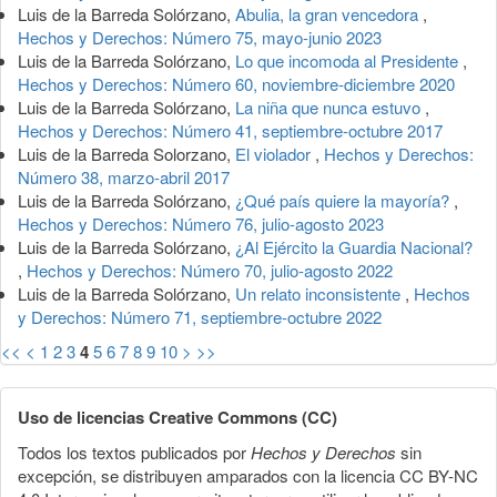
Luis de la Barreda Solórzano,
Abulia, la gran vencedora
,
Hechos y Derechos: Número 75, mayo-junio 2023
Luis de la Barreda Solórzano,
Lo que incomoda al Presidente
,
Hechos y Derechos: Número 60, noviembre-diciembre 2020
Luis de la Barreda Solórzano,
La niña que nunca estuvo
,
Hechos y Derechos: Número 41, septiembre-octubre 2017
Luis de la Barreda Solorzano,
El violador
,
Hechos y Derechos:
Número 38, marzo-abril 2017
Luis de la Barreda Solórzano,
¿Qué país quiere la mayoría?
,
Hechos y Derechos: Número 76, julio-agosto 2023
Luis de la Barreda Solórzano,
¿Al Ejército la Guardia Nacional?
,
Hechos y Derechos: Número 70, julio-agosto 2022
Luis de la Barreda Solórzano,
Un relato inconsistente
,
Hechos
y Derechos: Número 71, septiembre-octubre 2022
<<
<
1
2
3
4
5
6
7
8
9
10
>
>>
Uso de licencias Creative Commons (CC)
Todos los textos publicados por
Hechos y Derechos
sin
excepción, se distribuyen amparados con la licencia CC BY-NC