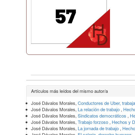
Detalles
Artículos más leídos del mismo autor/a
del
José Dávalos Morales,
Conductores de Uber, trabaj
artículo
José Dávalos Morales,
La relación de trabajo
,
Hecho
José Dávalos Morales,
Sindicatos democráticos
,
He
José Dávalos Morales,
Trabajo forzoso
,
Hechos y D
José Dávalos Morales,
La jornada de trabajo
,
Hecho
José Dávalos Morales,
El salario, derecho humano
,