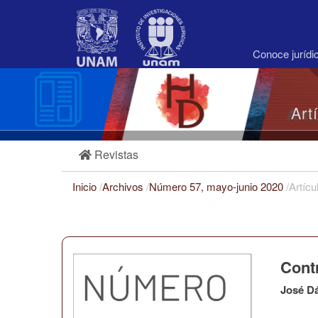
Navegación
principal
Contenido
principal
Conoce juríd
Barra
lateral
Art
Revistas
Inicio
/
Archivos
/
Número 57, mayo-junio 2020
/
Artícu
Contr
José D