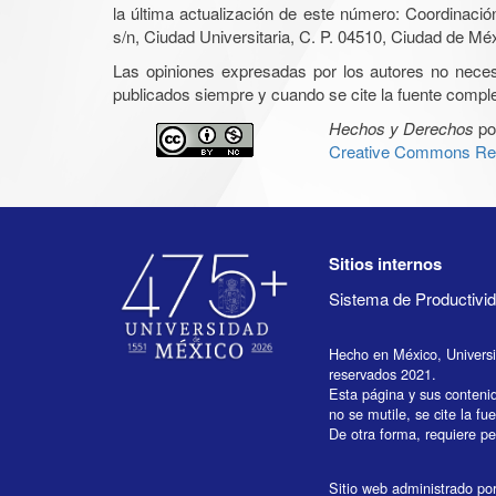
la última actualización de este número: Coordinaci
s/n, Ciudad Universitaria, C. P. 04510, Ciudad de Mé
Las opiniones expresadas por los autores no necesar
publicados siempre y cuando se cite la fuente complet
Hechos y Derechos
po
Creative Commons Rec
Sitios internos
Sistema de Productiv
Hecho en México, Univers
reservados 2021.
Esta página y sus conteni
no se mutile, se cite la fu
De otra forma, requiere per
Sitio web administrado por 