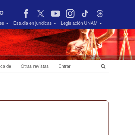
VO
des
Estudia en jurídicas
Legislación UNAM
ca de
Otras revistas
Entrar