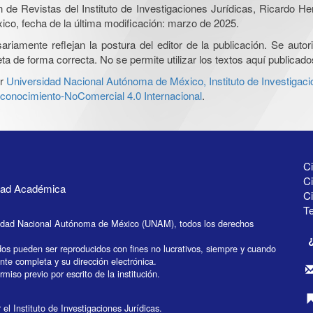
ón de Revistas del Instituto de Investigaciones Jurídicas, Ricardo 
xico, fecha de la última modificación: marzo de 2025.
iamente reflejan la postura del editor de la publicación. Se autoriz
a de forma correcta. No se permite utilizar los textos aquí publicad
r
Universidad Nacional Autónoma de México, Instituto de Investigaci
onocimiento-NoComercial 4.0 Internacional
.
Ci
Ci
idad Académica
C
Te
idad Nacional Autónoma de México (UNAM), todos los derechos
dos pueden ser reproducidos con fines no lucrativos, siempre y cuando
ente completa y su dirección electrónica.
miso previo por escrito de la institución.
el Instituto de Investigaciones Jurídicas.