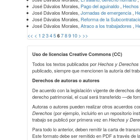
José Dávalos Morales,
Pago del aguinaldo
,
Hechos 
José Dávalos Morales,
Jornadas de emergencia
,
He
José Dávalos Morales,
Reforma de la Subcontratac
José Dávalos Morales,
Atraco a los trabajadores
,
He
<<
<
1
2
3
4
5
6
7
8
9
10
>
>>
Uso de licencias Creative Commons (CC)
Todos los textos publicados por
Hechos y Derechos
publicado, siempre que mencionen la autoría del trabaj
Derechos de autoras o autores
De acuerdo con la legislación vigente de derechos d
derecho patrimonial, el cual será transferido —de f
Autoras o autores pueden realizar otros acuerdos cont
Derechos
(por ejemplo, incluirlo en un repositorio in
trabajo se publicó por primera vez en
Hechos y Der
Para todo lo anterior, deben remitir la carta de tran
Este formato debe ser remitido en PDF a través de l