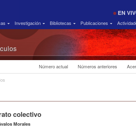
EN VI
icas
Investigación
Bibliotecas
Publicaciones
Activida
ículos
Número actual
Números anteriores
Acer
los
ato colectivo
ávalos Morales