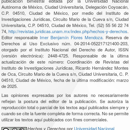
publicación bimestral editada por la Universidad Nacional
Autónoma de México, Ciudad Universitaria, Delegación Coyoacán,
C.P. 04510, Ciudad de México, por medio del Instituto de
Investigaciones Jurídicas, Circuito Mario de la Cueva s/n, Ciudad
Universitaria, C.P. 04510, Ciudad de México, Tel. (52) 55 56 22 74
74,
http://revistas.juridicas.unam.mx/index.php/hechos-y-derechos
.
Editor responsable
Imer Benjamín Flores Mendoza
. Reserva de
Derechos al Uso Exclusivo núm. 04-2014-052217121400-203,
otorgado por el Instituto Nacional del Derecho de Autor, ISSN
(versión electrónica): 2448-4725. Responsable de la última
actualización de este número: Coordinación de Revistas del
Instituto de Investigaciones Jurídicas, Ricardo Hernández Montes
de Oca, Circuito Mario de la Cueva s/n, Ciudad Universitaria, C. P.
04510, Ciudad de México, fecha de la última modificación: marzo
de 2025.
Las opiniones expresadas por los autores no necesariamente
reflejan la postura del editor de la publicación. Se autoriza la
reproducción total o parcial de los textos aquí publicados siempre y
cuando se cite la fuente completa de forma correcta. No se permite
utilizar los textos aquí publicados con fines comerciales.
Hechos y Derechos
por
Universidad Nacional