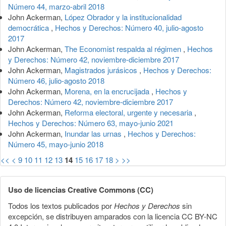
Número 44, marzo-abril 2018
John Ackerman,
López Obrador y la institucionalidad
democrática
,
Hechos y Derechos: Número 40, julio-agosto
2017
John Ackerman,
The Economist respalda al régimen
,
Hechos
y Derechos: Número 42, noviembre-diciembre 2017
John Ackerman,
Magistrados jurásicos
,
Hechos y Derechos:
Número 46, julio-agosto 2018
John Ackerman,
Morena, en la encrucijada
,
Hechos y
Derechos: Número 42, noviembre-diciembre 2017
John Ackerman,
Reforma electoral, urgente y necesaria
,
Hechos y Derechos: Número 63, mayo-junio 2021
John Ackerman,
Inundar las urnas
,
Hechos y Derechos:
Número 45, mayo-junio 2018
<<
<
9
10
11
12
13
14
15
16
17
18
>
>>
Uso de licencias Creative Commons (CC)
Todos los textos publicados por
Hechos y Derechos
sin
excepción, se distribuyen amparados con la licencia CC BY-NC