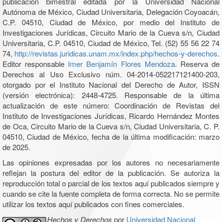
publicación bimestral editada por la Universidad Nacional
Autónoma de México, Ciudad Universitaria, Delegación Coyoacán,
C.P. 04510, Ciudad de México, por medio del Instituto de
Investigaciones Jurídicas, Circuito Mario de la Cueva s/n, Ciudad
Universitaria, C.P. 04510, Ciudad de México, Tel. (52) 55 56 22 74
74,
http://revistas.juridicas.unam.mx/index.php/hechos-y-derechos
.
Editor responsable
Imer Benjamín Flores Mendoza
. Reserva de
Derechos al Uso Exclusivo núm. 04-2014-052217121400-203,
otorgado por el Instituto Nacional del Derecho de Autor, ISSN
(versión electrónica): 2448-4725. Responsable de la última
actualización de este número: Coordinación de Revistas del
Instituto de Investigaciones Jurídicas, Ricardo Hernández Montes
de Oca, Circuito Mario de la Cueva s/n, Ciudad Universitaria, C. P.
04510, Ciudad de México, fecha de la última modificación: marzo
de 2025.
Las opiniones expresadas por los autores no necesariamente
reflejan la postura del editor de la publicación. Se autoriza la
reproducción total o parcial de los textos aquí publicados siempre y
cuando se cite la fuente completa de forma correcta. No se permite
utilizar los textos aquí publicados con fines comerciales.
Hechos y Derechos
por
Universidad Nacional