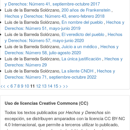
y Derechos: Número 41, septiembre-octubre 2017
Luis de la Barreda Solórzano,
200 años de Frankenstein
,
Hechos y Derechos: Número 43, enero-febrero 2018
Luis de la Barreda Solórzano,
En nombre del pueblo
,
Hechos y
Derechos: Número 51, mayo-junio 2019
Luis de la Barreda Solórzano,
El veredicto del pueblo
,
Hechos
y Derechos: Número 57, mayo-junio 2020
Luis de la Barreda Solórzano,
Juicio a un médico
,
Hechos y
Derechos: Número 58, julio-agosto 2020
Luis de la Barreda Solórzano,
La única justificación
,
Hechos y
Derechos: Número 29
Luis de la Barreda Solórzano,
La silente CNDH
,
Hechos y
Derechos: Número 71, septiembre-octubre 2022
<<
<
6
7
8
9
10
11
12
13
14
15
>
>>
Uso de licencias Creative Commons (CC)
Todos los textos publicados por
Hechos y Derechos
sin
excepción, se distribuyen amparados con la licencia CC BY-NC
4.0 Internacional, que permite a terceros utilizar lo publicado,