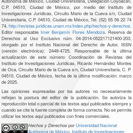
Autónoma de México, Ciudad Universitaria, Delegación Coyoacán,
C.P. 04510, Ciudad de México, por medio del Instituto de
Investigaciones Jurídicas, Circuito Mario de la Cueva s/n, Ciudad
Universitaria, C.P. 04510, Ciudad de México, Tel. (52) 55 56 22 74
74,
http://revistas.juridicas.unam.mx/index.php/hechos-y-derechos
.
Editor responsable
Imer Benjamín Flores Mendoza
. Reserva de
Derechos al Uso Exclusivo núm. 04-2014-052217121400-203,
otorgado por el Instituto Nacional del Derecho de Autor, ISSN
(versión electrónica): 2448-4725. Responsable de la última
actualización de este número: Coordinación de Revistas del
Instituto de Investigaciones Jurídicas, Ricardo Hernández Montes
de Oca, Circuito Mario de la Cueva s/n, Ciudad Universitaria, C. P.
04510, Ciudad de México, fecha de la última modificación: marzo
de 2025.
Las opiniones expresadas por los autores no necesariamente
reflejan la postura del editor de la publicación. Se autoriza la
reproducción total o parcial de los textos aquí publicados siempre y
cuando se cite la fuente completa de forma correcta. No se permite
utilizar los textos aquí publicados con fines comerciales.
Hechos y Derechos
por
Universidad Nacional
Autónoma de México, Instituto de Investigaciones