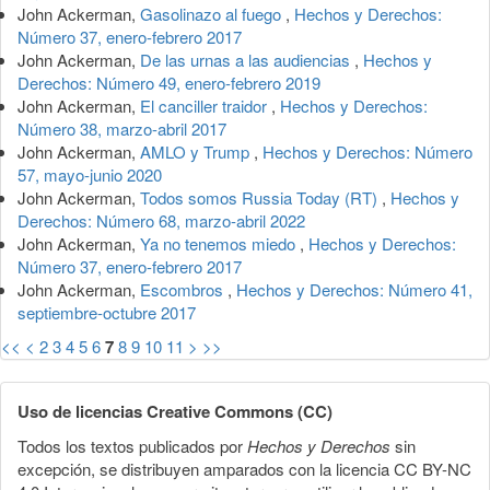
John Ackerman,
Gasolinazo al fuego
,
Hechos y Derechos:
Número 37, enero-febrero 2017
John Ackerman,
De las urnas a las audiencias
,
Hechos y
Derechos: Número 49, enero-febrero 2019
John Ackerman,
El canciller traidor
,
Hechos y Derechos:
Número 38, marzo-abril 2017
John Ackerman,
AMLO y Trump
,
Hechos y Derechos: Número
57, mayo-junio 2020
John Ackerman,
Todos somos Russia Today (RT)
,
Hechos y
Derechos: Número 68, marzo-abril 2022
John Ackerman,
Ya no tenemos miedo
,
Hechos y Derechos:
Número 37, enero-febrero 2017
John Ackerman,
Escombros
,
Hechos y Derechos: Número 41,
septiembre-octubre 2017
<<
<
2
3
4
5
6
7
8
9
10
11
>
>>
Uso de licencias Creative Commons (CC)
Todos los textos publicados por
Hechos y Derechos
sin
excepción, se distribuyen amparados con la licencia CC BY-NC