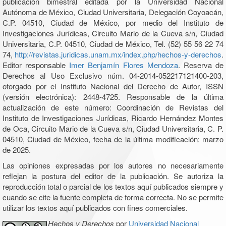
publicación bimestral editada por la Universidad Nacional
Autónoma de México, Ciudad Universitaria, Delegación Coyoacán,
C.P. 04510, Ciudad de México, por medio del Instituto de
Investigaciones Jurídicas, Circuito Mario de la Cueva s/n, Ciudad
Universitaria, C.P. 04510, Ciudad de México, Tel. (52) 55 56 22 74
74,
http://revistas.juridicas.unam.mx/index.php/hechos-y-derechos
.
Editor responsable
Imer Benjamín Flores Mendoza
. Reserva de
Derechos al Uso Exclusivo núm. 04-2014-052217121400-203,
otorgado por el Instituto Nacional del Derecho de Autor, ISSN
(versión electrónica): 2448-4725. Responsable de la última
actualización de este número: Coordinación de Revistas del
Instituto de Investigaciones Jurídicas, Ricardo Hernández Montes
de Oca, Circuito Mario de la Cueva s/n, Ciudad Universitaria, C. P.
04510, Ciudad de México, fecha de la última modificación: marzo
de 2025.
Las opiniones expresadas por los autores no necesariamente
reflejan la postura del editor de la publicación. Se autoriza la
reproducción total o parcial de los textos aquí publicados siempre y
cuando se cite la fuente completa de forma correcta. No se permite
utilizar los textos aquí publicados con fines comerciales.
Hechos y Derechos
por
Universidad Nacional