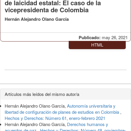
de laicidad estatal: El caso de la
vicepresidenta de Colombia
Hernán Alejandro Olano García
Publicado:
may 26, 2021
HTML
Detalles
Artículos más leídos del mismo autor/a
del
Hernán Alejandro Olano García,
Autonomía universitaria y
artículo
libertad de configuración de planes de estudios en Colombia
,
Hechos y Derechos: Número 61, enero-febrero 2021
Hernán Alejandro Olano García,
Derechos humanos y
acuerdos de paz
,
Hechos y Derechos: Número 48, noviembre-