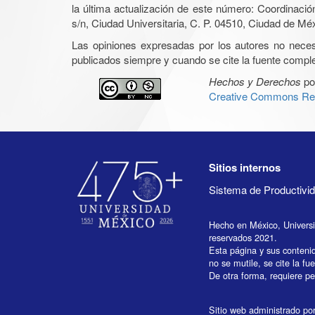
la última actualización de este número: Coordinaci
s/n, Ciudad Universitaria, C. P. 04510, Ciudad de Mé
Las opiniones expresadas por los autores no necesar
publicados siempre y cuando se cite la fuente complet
Hechos y Derechos
po
Creative Commons Rec
Sitios internos
Sistema de Productiv
Hecho en México, Univers
reservados 2021.
Esta página y sus conteni
no se mutile, se cite la fu
De otra forma, requiere per
Sitio web administrado por 