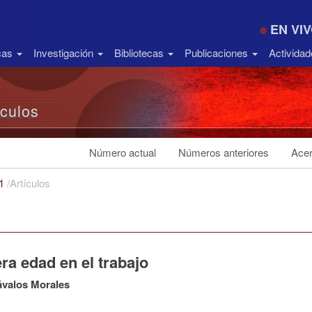
EN VI
icas
Investigación
Bibliotecas
Publicaciones
Activida
ículos
Número actual
Números anteriores
Acer
21
/
Artículos
ra edad en el trabajo
ávalos Morales