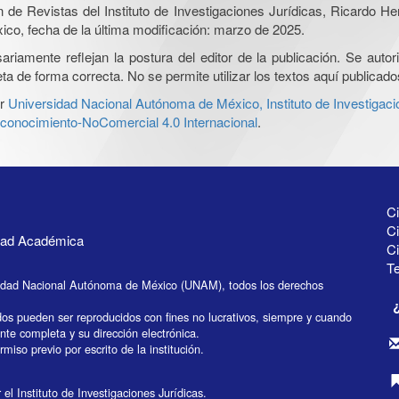
ón de Revistas del Instituto de Investigaciones Jurídicas, Ricardo 
xico, fecha de la última modificación: marzo de 2025.
iamente reflejan la postura del editor de la publicación. Se autoriz
a de forma correcta. No se permite utilizar los textos aquí publicad
r
Universidad Nacional Autónoma de México, Instituto de Investigaci
onocimiento-NoComercial 4.0 Internacional
.
Ci
Ci
idad Académica
C
Te
idad Nacional Autónoma de México (UNAM), todos los derechos
dos pueden ser reproducidos con fines no lucrativos, siempre y cuando
ente completa y su dirección electrónica.
miso previo por escrito de la institución.
el Instituto de Investigaciones Jurídicas.