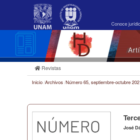
Navegación
principal
Contenido
principal
Conoce juríd
Barra
lateral
Art
Revistas
Inicio
/
Archivos
/
Número 65, septiembre-octubre 20
Terce
José D