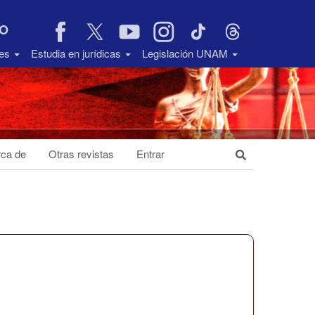
VO
des
Estudia en jurídicas
Legislación UNAM
ca de
Otras revistas
Entrar