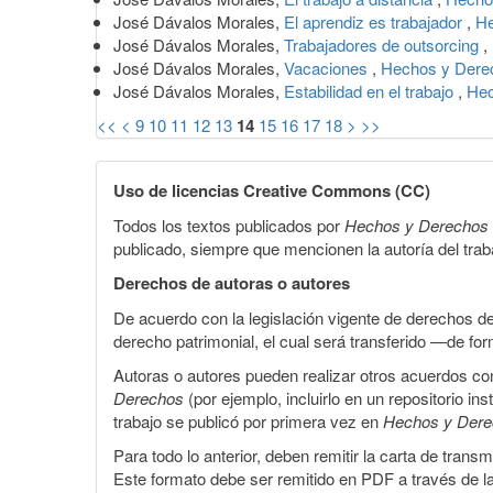
José Dávalos Morales,
El aprendiz es trabajador
,
He
José Dávalos Morales,
Trabajadores de outsorcing
,
José Dávalos Morales,
Vacaciones
,
Hechos y Derec
José Dávalos Morales,
Estabilidad en el trabajo
,
Hec
<<
<
9
10
11
12
13
14
15
16
17
18
>
>>
Uso de licencias Creative Commons (CC)
Todos los textos publicados por
Hechos y Derechos
publicado, siempre que mencionen la autoría del trabaj
Derechos de autoras o autores
De acuerdo con la legislación vigente de derechos d
derecho patrimonial, el cual será transferido —de f
Autoras o autores pueden realizar otros acuerdos cont
Derechos
(por ejemplo, incluirlo en un repositorio in
trabajo se publicó por primera vez en
Hechos y Der
Para todo lo anterior, deben remitir la carta de tran
Este formato debe ser remitido en PDF a través de l