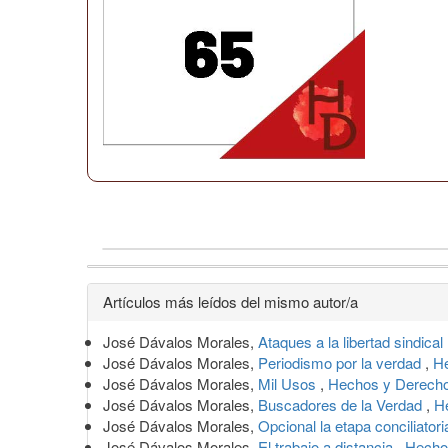
Detalles
Artículos más leídos del mismo autor/a
del
José Dávalos Morales,
Ataques a la libertad sindical
artículo
José Dávalos Morales,
Periodismo por la verdad
,
He
José Dávalos Morales,
Mil Usos
,
Hechos y Derecho
José Dávalos Morales,
Buscadores de la Verdad
,
H
José Dávalos Morales,
Opcional la etapa conciliator
José Dávalos Morales,
El trabajo a distancia
,
Hecho