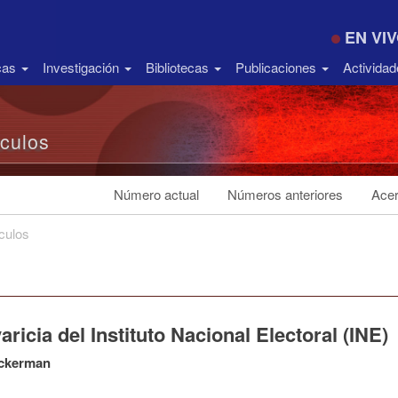
EN VI
icas
Investigación
Bibliotecas
Publicaciones
Activida
ículos
Número actual
Números anteriores
Acer
ículos
aricia del Instituto Nacional Electoral (INE)
ckerman