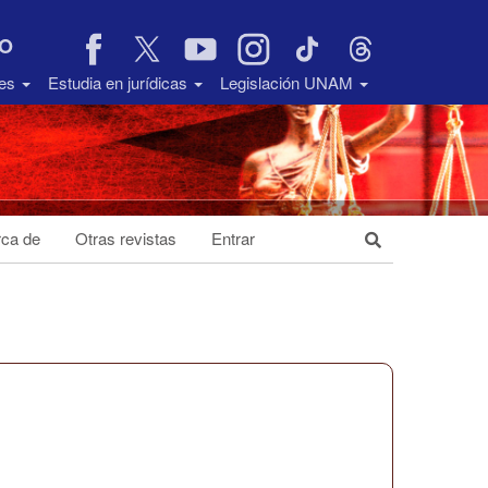
VO
des
Estudia en jurídicas
Legislación UNAM
ca de
Otras revistas
Entrar