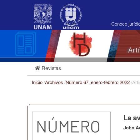
Navegación
principal
Contenido
principal
Conoce juríd
Barra
lateral
Art
Revistas
Inicio
/
Archivos
/
Número 67, enero-febrero 2022
/
Art
La av
John A