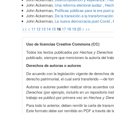
John Ackerman,
Una reforma electoral audaz
,
Hech
John Ackerman,
Políticas públicas para la era pos
John Ackerman,
De la transición a la transformació
John Ackerman,
La nueva democracia post-Covid
,
<<
<
11
12
13
14
15
16
17
18
19
20
>
>>
Uso de licencias Creative Commons (CC)
Todos los textos publicados por
Hechos y Derechos
publicado, siempre que mencionen la autoría del trabaj
Derechos de autoras o autores
De acuerdo con la legislación vigente de derechos d
derecho patrimonial, el cual será transferido —de f
Autoras o autores pueden realizar otros acuerdos cont
Derechos
(por ejemplo, incluirlo en un repositorio in
trabajo se publicó por primera vez en
Hechos y Der
Para todo lo anterior, deben remitir la carta de tran
Este formato debe ser remitido en PDF a través de l