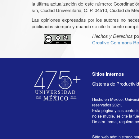
la última actualización de este número: Coordinaci
s/n, Ciudad Universitaria, C. P. 04510, Ciudad de Mé
Las opiniones expresadas por los autores no necesar
publicados siempre y cuando se cite la fuente complet
Hechos y Derechos
po
Creative Commons Rec
Sitios internos
Sistema de Productiv
Hecho en México, Univers
reservados 2021.
Esta página y sus conteni
no se mutile, se cite la fu
De otra forma, requiere per
Sitio web administrado por 