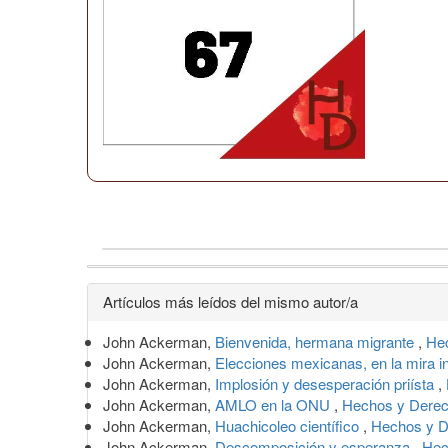
Detalles
Artículos más leídos del mismo autor/a
del
John Ackerman,
Bienvenida, hermana migrante
,
Hec
artículo
John Ackerman,
Elecciones mexicanas, en la mira i
John Ackerman,
Implosión y desesperación priísta
,
John Ackerman,
AMLO en la ONU
,
Hechos y Derec
John Ackerman,
Huachicoleo científico
,
Hechos y D
John Ackerman,
Descomposición y esperanza
,
Hec