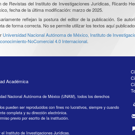
ón de Revistas del Instituto de Investigaciones Jurídicas, Ricardo 
xico, fecha de la última modificación: marzo de 2025.
iamente reflejan la postura del editor de la publicación. Se autoriz
a de forma correcta. No se permite utilizar los textos aquí publicad
r
Universidad Nacional Autónoma de México, Instituto de Investigaci
onocimiento-NoComercial 4.0 Internacional
.
Ci
Ci
idad Académica
C
Te
idad Nacional Autónoma de México (UNAM), todos los derechos
dos pueden ser reproducidos con fines no lucrativos, siempre y cuando
ente completa y su dirección electrónica.
miso previo por escrito de la institución.
el Instituto de Investigaciones Jurídicas.