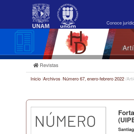
Navegación
principal
Contenido
principal
Conoce juríd
Barra
lateral
Art
Revistas
Inicio
/
Archivos
/
Número 67, enero-febrero 2022
/
Art
Forta
(UIP
Santiag