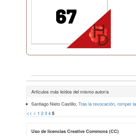
Detalles
Artículos más leídos del mismo autor/a
del
Santiago Nieto Castillo,
Tras la revocación, romper l
artículo
<<
<
1
2
3
4
5
Uso de licencias Creative Commons (CC)