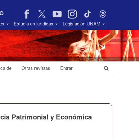
VO
des
Estudia en jurídicas
Legislación UNAM
ca de
Otras revistas
Entrar
encia Patrimonial y Económica