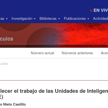
EN VI
icas
Investigación
Bibliotecas
Publicaciones
Activida
ículos
Número actual
Números anteriores
Acer
ículos
lecer el trabajo de las Unidades de Intelig
E)
o Nieto Castillo