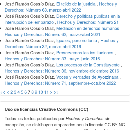
José Ramón Cossío Díaz,
El tejido de la justicia
,
Hechos y
Derechos: Número 68, marzo-abril 2022
José Ramón Cossío Díaz,
Derecho y políticas públicas en la
interrupción del embarazo
,
Hechos y Derechos: Número 21
José Ramón Cossío Díaz,
Mediación en derechos humanos
,
Hechos y Derechos: Número 62, marzo-abril 2021
José Ramón Cossío Díaz,
Iguales, pero no tanto
,
Hechos y
Derechos: Número 32, marzo-abril 2016
José Ramón Cossío Díaz,
Preservemos las instituciones
,
Hechos y Derechos: Número 33, mayo-junio 2016
José Ramón Cossío Díaz,
Los procesos de la Constituyente
,
Hechos y Derechos: Número 36, noviembre-diciembre 2016
José Ramón Cossío Díaz,
Voces y verdades de Ayotzinapa
,
Hechos y Derechos: Número 71, septiembre-octubre 2022
<<
<
2
3
4
5
6
7
8
9
10
11
>
>>
Uso de licencias Creative Commons (CC)
Todos los textos publicados por
Hechos y Derechos
sin
excepción, se distribuyen amparados con la licencia CC BY-NC