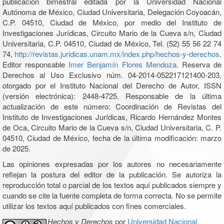
publicación bimestral editada por la Universidad Nacional
Autónoma de México, Ciudad Universitaria, Delegación Coyoacán,
C.P. 04510, Ciudad de México, por medio del Instituto de
Investigaciones Jurídicas, Circuito Mario de la Cueva s/n, Ciudad
Universitaria, C.P. 04510, Ciudad de México, Tel. (52) 55 56 22 74
74,
http://revistas.juridicas.unam.mx/index.php/hechos-y-derechos
.
Editor responsable
Imer Benjamín Flores Mendoza
. Reserva de
Derechos al Uso Exclusivo núm. 04-2014-052217121400-203,
otorgado por el Instituto Nacional del Derecho de Autor, ISSN
(versión electrónica): 2448-4725. Responsable de la última
actualización de este número: Coordinación de Revistas del
Instituto de Investigaciones Jurídicas, Ricardo Hernández Montes
de Oca, Circuito Mario de la Cueva s/n, Ciudad Universitaria, C. P.
04510, Ciudad de México, fecha de la última modificación: marzo
de 2025.
Las opiniones expresadas por los autores no necesariamente
reflejan la postura del editor de la publicación. Se autoriza la
reproducción total o parcial de los textos aquí publicados siempre y
cuando se cite la fuente completa de forma correcta. No se permite
utilizar los textos aquí publicados con fines comerciales.
Hechos y Derechos
por
Universidad Nacional