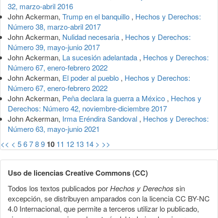
32, marzo-abril 2016
John Ackerman,
Trump en el banquillo
,
Hechos y Derechos:
Número 38, marzo-abril 2017
John Ackerman,
Nulidad necesaria
,
Hechos y Derechos:
Número 39, mayo-junio 2017
John Ackerman,
La sucesión adelantada
,
Hechos y Derechos:
Número 67, enero-febrero 2022
John Ackerman,
El poder al pueblo
,
Hechos y Derechos:
Número 67, enero-febrero 2022
John Ackerman,
Peña declara la guerra a México
,
Hechos y
Derechos: Número 42, noviembre-diciembre 2017
John Ackerman,
Irma Eréndira Sandoval
,
Hechos y Derechos:
Número 63, mayo-junio 2021
<<
<
5
6
7
8
9
10
11
12
13
14
>
>>
Uso de licencias Creative Commons (CC)
Todos los textos publicados por
Hechos y Derechos
sin
excepción, se distribuyen amparados con la licencia CC BY-NC
4.0 Internacional, que permite a terceros utilizar lo publicado,