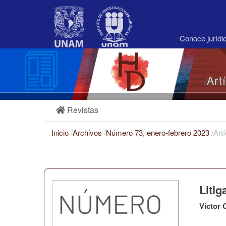
Navegación
principal
Contenido
principal
Conoce juríd
Barra
lateral
Art
Revistas
Inicio
/
Archivos
/
Número 73, enero-febrero 2023
/
Art
Litig
Víctor 