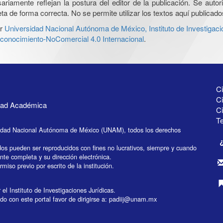
iamente reflejan la postura del editor de la publicación. Se autoriz
a de forma correcta. No se permite utilizar los textos aquí publicad
r
Universidad Nacional Autónoma de México, Instituto de Investigaci
onocimiento-NoComercial 4.0 Internacional
.
Ci
Ci
idad Académica
C
Te
idad Nacional Autónoma de México (UNAM), todos los derechos
dos pueden ser reproducidos con fines no lucrativos, siempre y cuando
ente completa y su dirección electrónica.
miso previo por escrito de la institución.
el Instituto de Investigaciones Jurídicas.
do con este portal favor de dirigirse a:
padiij@unam.mx