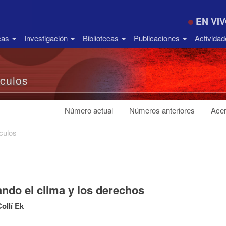
EN VI
icas
Investigación
Bibliotecas
Publicaciones
Activida
ículos
Número actual
Números anteriores
Acer
ículos
ando el clima y los derechos
Collí Ek