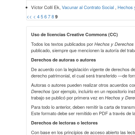
Víctor Collí Ek,
Vacunar al Contrato Social
,
Hechos y
<<
<
4
5
6
7
8
9
Uso de licencias Creative Commons (CC)
Todos los textos publicados por
Hechos y Derechos
publicado, siempre que mencionen la autoría del trabaj
Derechos de autoras o autores
De acuerdo con la legislación vigente de derechos d
derecho patrimonial, el cual será transferido —de f
Autoras o autores pueden realizar otros acuerdos cont
Derechos
(por ejemplo, incluirlo en un repositorio in
trabajo se publicó por primera vez en
Hechos y Der
Para todo lo anterior, deben remitir la carta de tran
Este formato debe ser remitido en PDF a través de l
Derechos de lectoras o lectores
Con base en los principios de acceso abierto las lecto