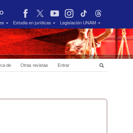
VO
des
Estudia en jurídicas
Legislación UNAM
ca de
Otras revistas
Entrar