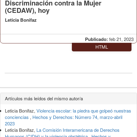
Discriminación contra la Mujer
(CEDAW), hoy
Leticia Bonifaz
Publicado:
feb 21, 2023
HTML
Detalles
Artículos más leídos del mismo autor/a
del
Leticia Bonifaz,
Violencia escolar: la piedra que golpeó nuestras
artículo
conciencias
,
Hechos y Derechos: Número 74, marzo-abril
2023
Leticia Bonifaz,
La Comisión Interamericana de Derechos
Humanos (CIDH) y la violencia obstétrica
,
Hechos y