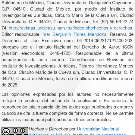
Autónoma de México, Ciudad Universitaria, Delegación Coyoacán,
C.P. 04510, Ciudad de México, por medio del Instituto de
Investigaciones Jurídicas, Circuito Mario de la Cueva s/n, Ciudad
Universitaria, C.P. 04510, Ciudad de México, Tel. (52) 55 56 22 74
74,
http://revistas.juridicas.unam.mx/index.php/hechos-y-derechos
.
Editor responsable
Imer Benjamín Flores Mendoza
. Reserva de
Derechos al Uso Exclusivo núm. 04-2014-052217121400-203,
otorgado por el Instituto Nacional del Derecho de Autor, ISSN
(versión electrónica): 2448-4725. Responsable de la última
actualización de este número: Coordinación de Revistas del
Instituto de Investigaciones Jurídicas, Ricardo Hernández Montes
de Oca, Circuito Mario de la Cueva s/n, Ciudad Universitaria, C. P.
04510, Ciudad de México, fecha de la última modificación: marzo
de 2025.
Las opiniones expresadas por los autores no necesariamente
reflejan la postura del editor de la publicación. Se autoriza la
reproducción total o parcial de los textos aquí publicados siempre y
cuando se cite la fuente completa de forma correcta. No se permite
utilizar los textos aquí publicados con fines comerciales.
Hechos y Derechos
por
Universidad Nacional
Autónoma de México, Instituto de Investigaciones