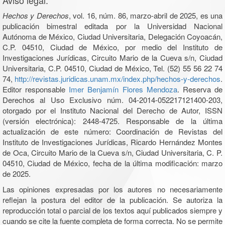
Aviso legal:
Hechos y Derechos
, vol. 16, núm. 86, marzo-abril de 2025, es una
publicación bimestral editada por la Universidad Nacional
Autónoma de México, Ciudad Universitaria, Delegación Coyoacán,
C.P. 04510, Ciudad de México, por medio del Instituto de
Investigaciones Jurídicas, Circuito Mario de la Cueva s/n, Ciudad
Universitaria, C.P. 04510, Ciudad de México, Tel. (52) 55 56 22 74
74,
http://revistas.juridicas.unam.mx/index.php/hechos-y-derechos
.
Editor responsable
Imer Benjamín Flores Mendoza
. Reserva de
Derechos al Uso Exclusivo núm. 04-2014-052217121400-203,
otorgado por el Instituto Nacional del Derecho de Autor, ISSN
(versión electrónica): 2448-4725. Responsable de la última
actualización de este número: Coordinación de Revistas del
Instituto de Investigaciones Jurídicas, Ricardo Hernández Montes
de Oca, Circuito Mario de la Cueva s/n, Ciudad Universitaria, C. P.
04510, Ciudad de México, fecha de la última modificación: marzo
de 2025.
Las opiniones expresadas por los autores no necesariamente
reflejan la postura del editor de la publicación. Se autoriza la
reproducción total o parcial de los textos aquí publicados siempre y
cuando se cite la fuente completa de forma correcta. No se permite