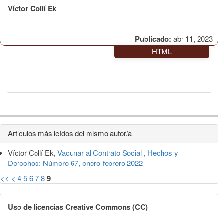
Víctor Collí Ek
Publicado:
abr 11, 2023
HTML
Detalles
Artículos más leídos del mismo autor/a
del
Víctor Collí Ek,
Vacunar al Contrato Social
,
Hechos y
artículo
Derechos: Número 67, enero-febrero 2022
<<
<
4
5
6
7
8
9
Uso de licencias Creative Commons (CC)