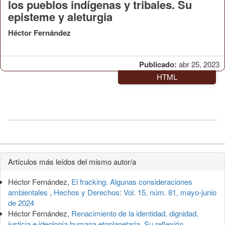
los pueblos indígenas y tribales. Su
episteme y aleturgia
Héctor Fernández
Publicado:
abr 25, 2023
HTML
Detalles
Artículos más leídos del mismo autor/a
del
Héctor Fernández,
El fracking. Algunas consideraciones
artículo
ambientales
,
Hechos y Derechos: Vol. 15, núm. 81, mayo-junio
de 2024
Héctor Fernández,
Renacimiento de la identidad, dignidad,
justicia e ideología humana etoplanetaria. Su reflexión