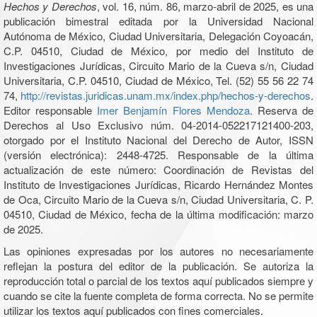
Hechos y Derechos
, vol. 16, núm. 86, marzo-abril de 2025, es una
publicación bimestral editada por la Universidad Nacional
Autónoma de México, Ciudad Universitaria, Delegación Coyoacán,
C.P. 04510, Ciudad de México, por medio del Instituto de
Investigaciones Jurídicas, Circuito Mario de la Cueva s/n, Ciudad
Universitaria, C.P. 04510, Ciudad de México, Tel. (52) 55 56 22 74
74,
http://revistas.juridicas.unam.mx/index.php/hechos-y-derechos
.
Editor responsable
Imer Benjamín Flores Mendoza
. Reserva de
Derechos al Uso Exclusivo núm. 04-2014-052217121400-203,
otorgado por el Instituto Nacional del Derecho de Autor, ISSN
(versión electrónica): 2448-4725. Responsable de la última
actualización de este número: Coordinación de Revistas del
Instituto de Investigaciones Jurídicas, Ricardo Hernández Montes
de Oca, Circuito Mario de la Cueva s/n, Ciudad Universitaria, C. P.
04510, Ciudad de México, fecha de la última modificación: marzo
de 2025.
Las opiniones expresadas por los autores no necesariamente
reflejan la postura del editor de la publicación. Se autoriza la
reproducción total o parcial de los textos aquí publicados siempre y
cuando se cite la fuente completa de forma correcta. No se permite
utilizar los textos aquí publicados con fines comerciales.