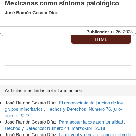
Mexicanas como síntoma patológico
José Ramón Cossío Díaz
Publicado:
jul 26, 2023
HTML
Detalles
Artículos más leídos del mismo autor/a
del
José Ramón Cossío Díaz,
El reconocimiento jurídico de los
artículo
grupos minoritarios
,
Hechos y Derechos: Número 76, julio-
agosto 2023
José Ramón Cossío Díaz,
Para acotar la extraterritorialidad
,
Hechos y Derechos: Número 44, marzo-abril 2018
José Ramón Cossío Díaz,
La disyuntiva en la pregunta sobre la