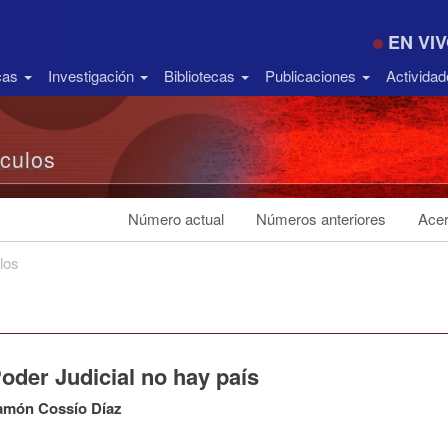
EN VI
icas
Investigación
Bibliotecas
Publicaciones
Activida
ículos
Número actual
Números anteriores
Acer
los
oder Judicial no hay país
amón Cossío Díaz