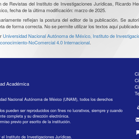
ón de Revistas del Instituto de Investigaciones Jurídicas, Ricardo 
xico, fecha de la última modificación: marzo de 2025.
iamente reflejan la postura del editor de la publicación. Se autoriz
a de forma correcta. No se permite utilizar los textos aquí publicad
r
Universidad Nacional Autónoma de México, Instituto de Investigaci
onocimiento-NoComercial 4.0 Internacional
.
Ci
Ci
idad Académica
C
Te
idad Nacional Autónoma de México (UNAM), todos los derechos
dos pueden ser reproducidos con fines no lucrativos, siempre y cuando
ente completa y su dirección electrónica.
miso previo por escrito de la institución.
el Instituto de Investigaciones Jurídicas.