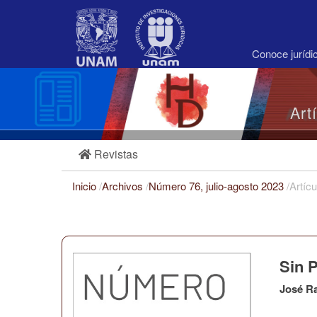
Navegación
principal
Contenido
principal
Conoce juríd
Barra
lateral
Art
Revistas
Inicio
/
Archivos
/
Número 76, julio-agosto 2023
/
Artícu
Sin P
José R