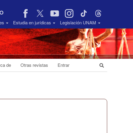
VO
des
Estudia en jurídicas
Legislación UNAM
ca de
Otras revistas
Entrar