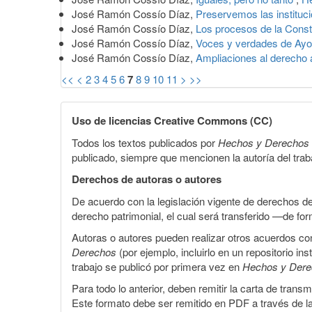
José Ramón Cossío Díaz,
Preservemos las instituc
José Ramón Cossío Díaz,
Los procesos de la Const
José Ramón Cossío Díaz,
Voces y verdades de Ay
José Ramón Cossío Díaz,
Ampliaciones al derecho 
<<
<
2
3
4
5
6
7
8
9
10
11
>
>>
Uso de licencias Creative Commons (CC)
Todos los textos publicados por
Hechos y Derechos
publicado, siempre que mencionen la autoría del trabaj
Derechos de autoras o autores
De acuerdo con la legislación vigente de derechos d
derecho patrimonial, el cual será transferido —de f
Autoras o autores pueden realizar otros acuerdos cont
Derechos
(por ejemplo, incluirlo en un repositorio in
trabajo se publicó por primera vez en
Hechos y Der
Para todo lo anterior, deben remitir la carta de tran
Este formato debe ser remitido en PDF a través de l