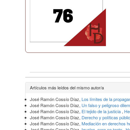
Detalles
Artículos más leídos del mismo autor/a
del
José Ramón Cossío Díaz,
Los límites de la propag
artículo
José Ramón Cossío Díaz,
Un falso y peligroso dile
José Ramón Cossío Díaz,
El tejido de la justicia
,
He
José Ramón Cossío Díaz,
Derecho y políticas públi
José Ramón Cossío Díaz,
Mediación en derechos
José Ramón Cossío Díaz,
Iguales, pero no tanto
,
He