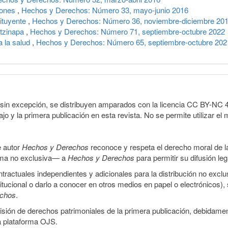
iones
,
Hechos y Derechos: Número 33, mayo-junio 2016
ituyente
,
Hechos y Derechos: Número 36, noviembre-diciembre 20
otzinapa
,
Hechos y Derechos: Número 71, septiembre-octubre 2022
a la salud
,
Hechos y Derechos: Número 65, septiembre-octubre 202
sin excepción, se distribuyen amparados con la licencia CC BY-NC 4.0 
o y la primera publicación en esta revista. No se permite utilizar el 
e autor
Hechos y Derechos
reconoce y respeta el derecho moral de las
orma no exclusiva— a
Hechos y Derechos
para permitir su difusión le
ractuales independientes y adicionales para la distribución no exclus
stitucional o darlo a conocer en otros medios en papel o electrónicos)
echos
.
smisión de derechos patrimoniales de la primera publicación, debidamen
a plataforma OJS.