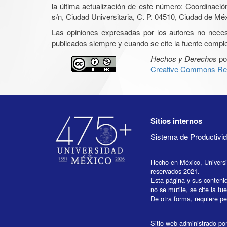
la última actualización de este número: Coordinaci
s/n, Ciudad Universitaria, C. P. 04510, Ciudad de Mé
Las opiniones expresadas por los autores no necesar
publicados siempre y cuando se cite la fuente complet
Hechos y Derechos
po
Creative Commons Rec
Sitios internos
Sistema de Productiv
Hecho en México, Univers
reservados 2021.
Esta página y sus conteni
no se mutile, se cite la fu
De otra forma, requiere per
Sitio web administrado por 