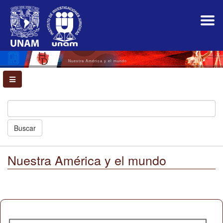
Navegación
principal
Contenido
principal
Barra
lateral
Nuestra América y el mundo
Buscar
Nuestra América y el mundo