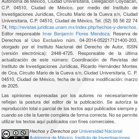
Autónoma de México, Ciudad Universitaria, Delegación Coyoacán,
C.P. 04510, Ciudad de México, por medio del Instituto de
Investigaciones Jurídicas, Circuito Mario de la Cueva s/n, Ciudad
Universitaria, C.P. 04510, Ciudad de México, Tel. (52) 55 56 22 74
74,
http://revistas.juridicas.unam.mx/index.php/hechos-y-derechos
.
Editor responsable
Imer Benjamín Flores Mendoza
. Reserva de
Derechos al Uso Exclusivo núm. 04-2014-052217121400-203,
otorgado por el Instituto Nacional del Derecho de Autor, ISSN
(versión electrónica): 2448-4725. Responsable de la última
actualización de este número: Coordinación de Revistas del
Instituto de Investigaciones Jurídicas, Ricardo Hernández Montes
de Oca, Circuito Mario de la Cueva s/n, Ciudad Universitaria, C. P.
04510, Ciudad de México, fecha de la última modificación: marzo
de 2025.
Las opiniones expresadas por los autores no necesariamente
reflejan la postura del editor de la publicación. Se autoriza la
reproducción total o parcial de los textos aquí publicados siempre y
cuando se cite la fuente completa de forma correcta. No se permite
utilizar los textos aquí publicados con fines comerciales.
Hechos y Derechos
por
Universidad Nacional
Autónoma de México, Instituto de Investigaciones