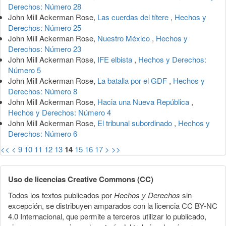
Derechos: Número 28
John Mill Ackerman Rose,
Las cuerdas del títere
,
Hechos y
Derechos: Número 25
John Mill Ackerman Rose,
Nuestro México
,
Hechos y
Derechos: Número 23
John Mill Ackerman Rose,
IFE elbista
,
Hechos y Derechos:
Número 5
John Mill Ackerman Rose,
La batalla por el GDF
,
Hechos y
Derechos: Número 8
John Mill Ackerman Rose,
Hacia una Nueva República
,
Hechos y Derechos: Número 4
John Mill Ackerman Rose,
El tribunal subordinado
,
Hechos y
Derechos: Número 6
<<
<
9
10
11
12
13
14
15
16
17
>
>>
Uso de licencias Creative Commons (CC)
Todos los textos publicados por
Hechos y Derechos
sin
excepción, se distribuyen amparados con la licencia CC BY-NC
4.0 Internacional, que permite a terceros utilizar lo publicado,