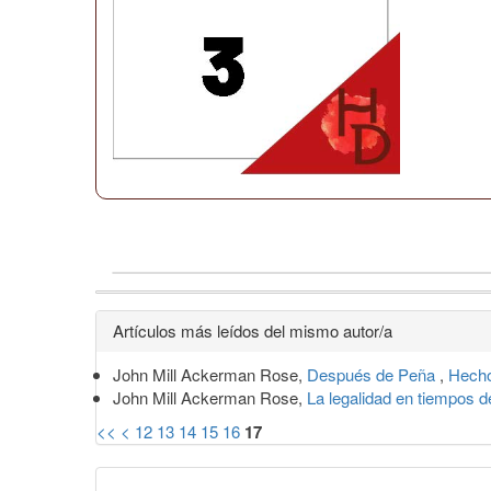
Detalles
Artículos más leídos del mismo autor/a
del
John Mill Ackerman Rose,
Después de Peña
,
Hecho
artículo
John Mill Ackerman Rose,
La legalidad en tiempos 
<<
<
12
13
14
15
16
17