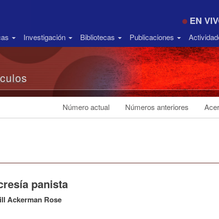
EN VI
icas
Investigación
Bibliotecas
Publicaciones
Activida
ículos
Número actual
Números anteriores
Acer
cresía panista
ill Ackerman Rose