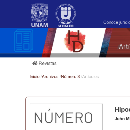
Navegación
principal
Contenido
principal
Conoce juríd
Barra
lateral
Art
Revistas
Inicio
/
Archivos
/
Número 3
/
Artículos
Hipo
John M