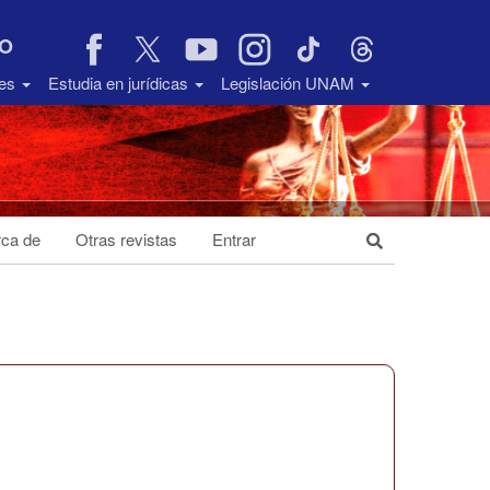
VO
des
Estudia en jurídicas
Legislación UNAM
ca de
Otras revistas
Entrar