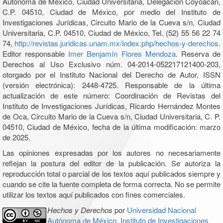
Autónoma de México, Ciudad Universitaria, Delegación Coyoacán,
C.P. 04510, Ciudad de México, por medio del Instituto de
Investigaciones Jurídicas, Circuito Mario de la Cueva s/n, Ciudad
Universitaria, C.P. 04510, Ciudad de México, Tel. (52) 55 56 22 74
74,
http://revistas.juridicas.unam.mx/index.php/hechos-y-derechos
.
Editor responsable
Imer Benjamín Flores Mendoza
. Reserva de
Derechos al Uso Exclusivo núm. 04-2014-052217121400-203,
otorgado por el Instituto Nacional del Derecho de Autor, ISSN
(versión electrónica): 2448-4725. Responsable de la última
actualización de este número: Coordinación de Revistas del
Instituto de Investigaciones Jurídicas, Ricardo Hernández Montes
de Oca, Circuito Mario de la Cueva s/n, Ciudad Universitaria, C. P.
04510, Ciudad de México, fecha de la última modificación: marzo
de 2025.
Las opiniones expresadas por los autores no necesariamente
reflejan la postura del editor de la publicación. Se autoriza la
reproducción total o parcial de los textos aquí publicados siempre y
cuando se cite la fuente completa de forma correcta. No se permite
utilizar los textos aquí publicados con fines comerciales.
Hechos y Derechos
por
Universidad Nacional
Autónoma de México, Instituto de Investigaciones