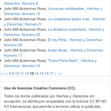
Derechos: Número 8
John Mill Ackerman Rose,
Limosnas neoliberales
,
Hechos y
Derechos: Número 13
John Mill Ackerman Rose,
La ciudadanía quiere más
,
Hechos
y Derechos: Número 5
John Mill Ackerman Rose,
La dictadura imperfecta
,
Hechos y
Derechos: Número 23
John Mill Ackerman Rose,
El rey Peña
,
Hechos y Derechos:
Número 26
John Mill Ackerman Rose,
Aulas llenas
,
Hechos y Derechos:
Número 17
John Mill Ackerman Rose,
"Fuera Peña Nieto"
,
Hechos y
Derechos: Número 10
<<
<
8
9
10
11
12
13
14
15
16
17
>
>>
Uso de licencias Creative Commons (CC)
Todos los textos publicados por
Hechos y Derechos
sin
excepción, se distribuyen amparados con la licencia CC BY-NC
4.0 Internacional, que permite a terceros utilizar lo publicado,