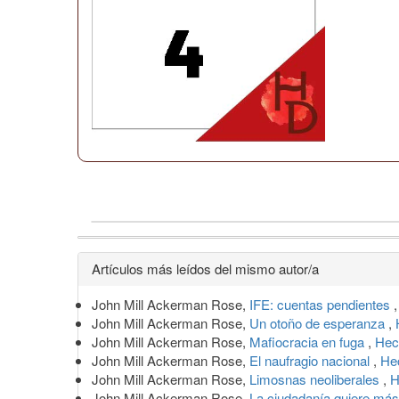
Detalles
Artículos más leídos del mismo autor/a
del
John Mill Ackerman Rose,
IFE: cuentas pendientes
artículo
John Mill Ackerman Rose,
Un otoño de esperanza
,
John Mill Ackerman Rose,
Mafiocracia en fuga
,
Hec
John Mill Ackerman Rose,
El naufragio nacional
,
He
John Mill Ackerman Rose,
Limosnas neoliberales
,
H
John Mill Ackerman Rose,
La ciudadanía quiere má