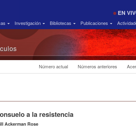
EN VI
icas
Investigación
Bibliotecas
Publicaciones
Activida
ículos
Número actual
Números anteriores
Acer
onsuelo a la resistencia
ill Ackerman Rose