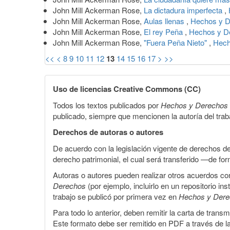
John Mill Ackerman Rose,
La dictadura imperfecta
,
John Mill Ackerman Rose,
Aulas llenas
,
Hechos y D
John Mill Ackerman Rose,
El rey Peña
,
Hechos y D
John Mill Ackerman Rose,
"Fuera Peña Nieto"
,
Hech
<<
<
8
9
10
11
12
13
14
15
16
17
>
>>
Uso de licencias Creative Commons (CC)
Todos los textos publicados por
Hechos y Derechos
publicado, siempre que mencionen la autoría del trabaj
Derechos de autoras o autores
De acuerdo con la legislación vigente de derechos d
derecho patrimonial, el cual será transferido —de f
Autoras o autores pueden realizar otros acuerdos cont
Derechos
(por ejemplo, incluirlo en un repositorio in
trabajo se publicó por primera vez en
Hechos y Der
Para todo lo anterior, deben remitir la carta de tran
Este formato debe ser remitido en PDF a través de l