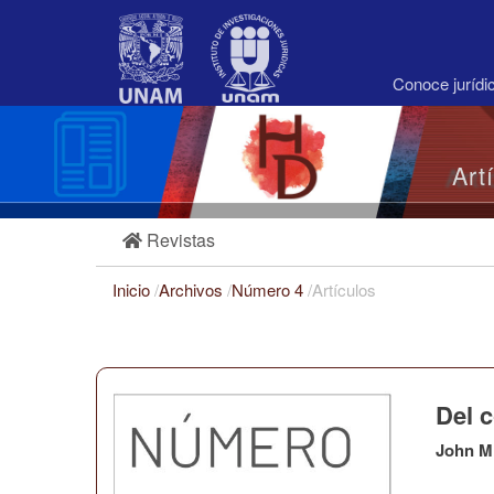
Navegación
principal
Contenido
principal
Conoce juríd
Barra
lateral
Art
Revistas
Inicio
/
Archivos
/
Número 4
/
Artículos
Del c
John M