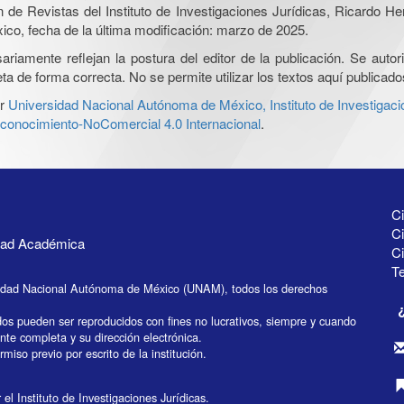
ón de Revistas del Instituto de Investigaciones Jurídicas, Ricardo 
xico, fecha de la última modificación: marzo de 2025.
iamente reflejan la postura del editor de la publicación. Se autoriz
a de forma correcta. No se permite utilizar los textos aquí publicad
r
Universidad Nacional Autónoma de México, Instituto de Investigaci
onocimiento-NoComercial 4.0 Internacional
.
Ci
Ci
idad Académica
C
Te
idad Nacional Autónoma de México (UNAM), todos los derechos
dos pueden ser reproducidos con fines no lucrativos, siempre y cuando
ente completa y su dirección electrónica.
miso previo por escrito de la institución.
el Instituto de Investigaciones Jurídicas.