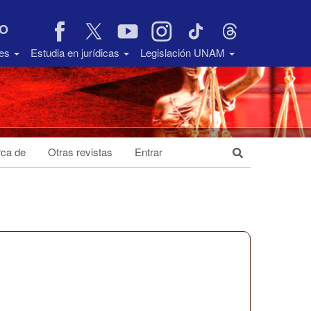
VO
des
Estudia en jurídicas
Legislación UNAM
ca de
Otras revistas
Entrar