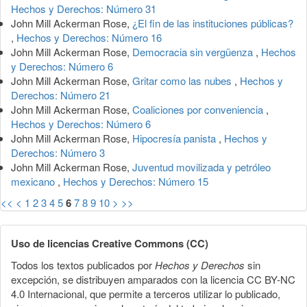
Hechos y Derechos: Número 31
John Mill Ackerman Rose,
¿El fin de las instituciones públicas?
,
Hechos y Derechos: Número 16
John Mill Ackerman Rose,
Democracia sin vergüenza
,
Hechos
y Derechos: Número 6
John Mill Ackerman Rose,
Gritar como las nubes
,
Hechos y
Derechos: Número 21
John Mill Ackerman Rose,
Coaliciones por conveniencia
,
Hechos y Derechos: Número 6
John Mill Ackerman Rose,
Hipocresía panista
,
Hechos y
Derechos: Número 3
John Mill Ackerman Rose,
Juventud movilizada y petróleo
mexicano
,
Hechos y Derechos: Número 15
<<
<
1
2
3
4
5
6
7
8
9
10
>
>>
Uso de licencias Creative Commons (CC)
Todos los textos publicados por
Hechos y Derechos
sin
excepción, se distribuyen amparados con la licencia CC BY-NC
4.0 Internacional, que permite a terceros utilizar lo publicado,