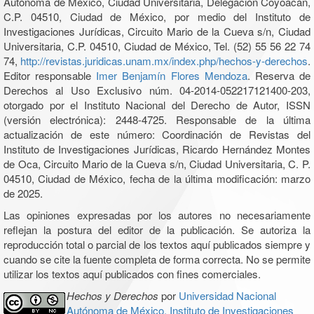
Autónoma de México, Ciudad Universitaria, Delegación Coyoacán,
C.P. 04510, Ciudad de México, por medio del Instituto de
Investigaciones Jurídicas, Circuito Mario de la Cueva s/n, Ciudad
Universitaria, C.P. 04510, Ciudad de México, Tel. (52) 55 56 22 74
74,
http://revistas.juridicas.unam.mx/index.php/hechos-y-derechos
.
Editor responsable
Imer Benjamín Flores Mendoza
. Reserva de
Derechos al Uso Exclusivo núm. 04-2014-052217121400-203,
otorgado por el Instituto Nacional del Derecho de Autor, ISSN
(versión electrónica): 2448-4725. Responsable de la última
actualización de este número: Coordinación de Revistas del
Instituto de Investigaciones Jurídicas, Ricardo Hernández Montes
de Oca, Circuito Mario de la Cueva s/n, Ciudad Universitaria, C. P.
04510, Ciudad de México, fecha de la última modificación: marzo
de 2025.
Las opiniones expresadas por los autores no necesariamente
reflejan la postura del editor de la publicación. Se autoriza la
reproducción total o parcial de los textos aquí publicados siempre y
cuando se cite la fuente completa de forma correcta. No se permite
utilizar los textos aquí publicados con fines comerciales.
Hechos y Derechos
por
Universidad Nacional
Autónoma de México, Instituto de Investigaciones