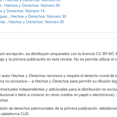
te
,
Hechos y Derechos: Número 25
s y Derechos: Número 14
nguez
,
Hechos y Derechos: Número 30
rías
,
Hechos y Derechos: Número 20
sin excepción, se distribuyen amparados con la licencia CC BY-NC 4.0 
o y la primera publicación en esta revista. No se permite utilizar el 
e autor
Hechos y Derechos
reconoce y respeta el derecho moral de las
orma no exclusiva— a
Hechos y Derechos
para permitir su difusión le
ractuales independientes y adicionales para la distribución no exclus
stitucional o darlo a conocer en otros medios en papel o electrónicos)
echos
.
smisión de derechos patrimoniales de la primera publicación, debidamen
a plataforma OJS.