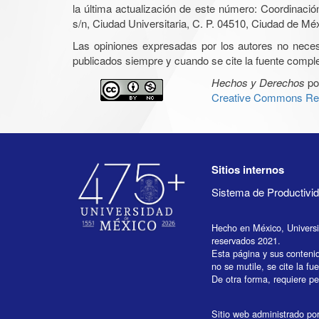
la última actualización de este número: Coordinaci
s/n, Ciudad Universitaria, C. P. 04510, Ciudad de Mé
Las opiniones expresadas por los autores no necesar
publicados siempre y cuando se cite la fuente complet
Hechos y Derechos
po
Creative Commons Rec
Sitios internos
Sistema de Productiv
Hecho en México, Univers
reservados 2021.
Esta página y sus conteni
no se mutile, se cite la fu
De otra forma, requiere per
Sitio web administrado por 