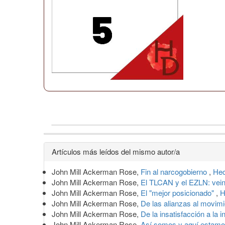
Detalles
Artículos más leídos del mismo autor/a
del
John Mill Ackerman Rose,
Fin al narcogobierno
,
Hec
artículo
John Mill Ackerman Rose,
El TLCAN y el EZLN: vei
John Mill Ackerman Rose,
El "mejor posicionado"
,
H
John Mill Ackerman Rose,
De las alianzas al movim
John Mill Ackerman Rose,
De la insatisfacción a la 
John Mill Ackerman Rose,
Así somos y aquí estam