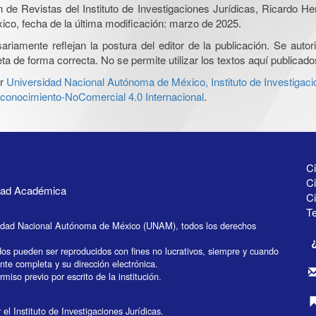
ón de Revistas del Instituto de Investigaciones Jurídicas, Ricardo 
xico, fecha de la última modificación: marzo de 2025.
iamente reflejan la postura del editor de la publicación. Se autoriz
a de forma correcta. No se permite utilizar los textos aquí publicad
r
Universidad Nacional Autónoma de México, Instituto de Investigaci
onocimiento-NoComercial 4.0 Internacional
.
Ci
Ci
idad Académica
C
Te
idad Nacional Autónoma de México (UNAM), todos los derechos
dos pueden ser reproducidos con fines no lucrativos, siempre y cuando
ente completa y su dirección electrónica.
miso previo por escrito de la institución.
el Instituto de Investigaciones Jurídicas.