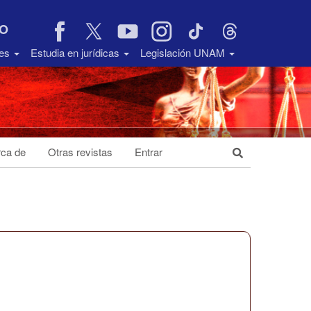
VO
des
Estudia en jurídicas
Legislación UNAM
ca de
Otras revistas
Entrar