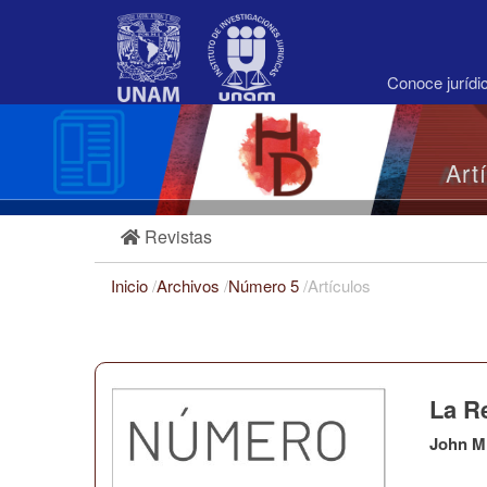
Navegación
principal
Contenido
principal
Conoce juríd
Barra
lateral
Art
Revistas
Inicio
/
Archivos
/
Número 5
/
Artículos
La R
John M