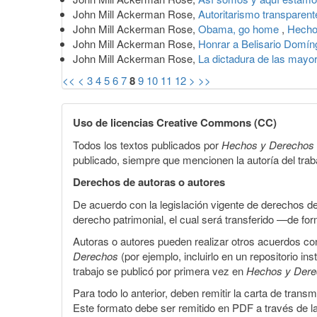
John Mill Ackerman Rose,
Autoritarismo transparen
John Mill Ackerman Rose,
Obama, go home
,
Hecho
John Mill Ackerman Rose,
Honrar a Belisario Domí
John Mill Ackerman Rose,
La dictadura de las mayo
<<
<
3
4
5
6
7
8
9
10
11
12
>
>>
Uso de licencias Creative Commons (CC)
Todos los textos publicados por
Hechos y Derechos
publicado, siempre que mencionen la autoría del trabaj
Derechos de autoras o autores
De acuerdo con la legislación vigente de derechos d
derecho patrimonial, el cual será transferido —de f
Autoras o autores pueden realizar otros acuerdos cont
Derechos
(por ejemplo, incluirlo en un repositorio in
trabajo se publicó por primera vez en
Hechos y Der
Para todo lo anterior, deben remitir la carta de tran
Este formato debe ser remitido en PDF a través de l