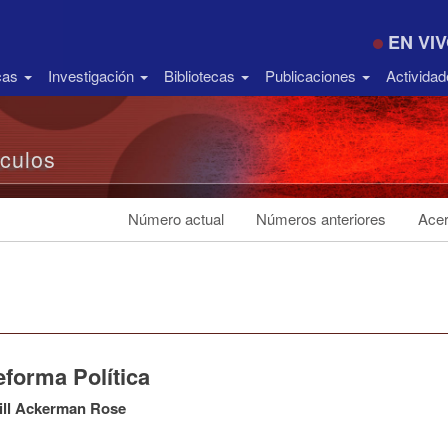
EN VI
icas
Investigación
Bibliotecas
Publicaciones
Activida
ículos
Número actual
Números anteriores
Acer
eforma Política
ill Ackerman Rose