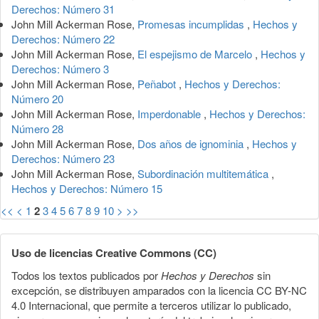
Derechos: Número 31
John Mill Ackerman Rose,
Promesas incumplidas
,
Hechos y
Derechos: Número 22
John Mill Ackerman Rose,
El espejismo de Marcelo
,
Hechos y
Derechos: Número 3
John Mill Ackerman Rose,
Peñabot
,
Hechos y Derechos:
Número 20
John Mill Ackerman Rose,
Imperdonable
,
Hechos y Derechos:
Número 28
John Mill Ackerman Rose,
Dos años de ignominia
,
Hechos y
Derechos: Número 23
John Mill Ackerman Rose,
Subordinación multitemática
,
Hechos y Derechos: Número 15
<<
<
1
2
3
4
5
6
7
8
9
10
>
>>
Uso de licencias Creative Commons (CC)
Todos los textos publicados por
Hechos y Derechos
sin
excepción, se distribuyen amparados con la licencia CC BY-NC
4.0 Internacional, que permite a terceros utilizar lo publicado,