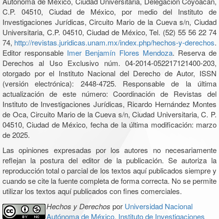
Autónoma de México, Ciudad Universitaria, Delegación Coyoacán,
C.P. 04510, Ciudad de México, por medio del Instituto de
Investigaciones Jurídicas, Circuito Mario de la Cueva s/n, Ciudad
Universitaria, C.P. 04510, Ciudad de México, Tel. (52) 55 56 22 74
74,
http://revistas.juridicas.unam.mx/index.php/hechos-y-derechos
.
Editor responsable
Imer Benjamín Flores Mendoza
. Reserva de
Derechos al Uso Exclusivo núm. 04-2014-052217121400-203,
otorgado por el Instituto Nacional del Derecho de Autor, ISSN
(versión electrónica): 2448-4725. Responsable de la última
actualización de este número: Coordinación de Revistas del
Instituto de Investigaciones Jurídicas, Ricardo Hernández Montes
de Oca, Circuito Mario de la Cueva s/n, Ciudad Universitaria, C. P.
04510, Ciudad de México, fecha de la última modificación: marzo
de 2025.
Las opiniones expresadas por los autores no necesariamente
reflejan la postura del editor de la publicación. Se autoriza la
reproducción total o parcial de los textos aquí publicados siempre y
cuando se cite la fuente completa de forma correcta. No se permite
utilizar los textos aquí publicados con fines comerciales.
Hechos y Derechos
por
Universidad Nacional
Autónoma de México, Instituto de Investigaciones