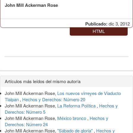
John Mill Ackerman Rose
Publicado:
dic 3, 2012
HTML
Detalles
Artículos más leídos del mismo autor/a
del
John Mill Ackerman Rose,
Los nuevos virreyes de Viaducto
artículo
Tlalpan
,
Hechos y Derechos: Número 20
John Mill Ackerman Rose,
La Reforma Política
,
Hechos y
Derechos: Número 5
John Mill Ackerman Rose,
México bronco
,
Hechos y
Derechos: Número 24
John Mill Ackerman Rose,
"Sábado de gloria"
,
Hechos y