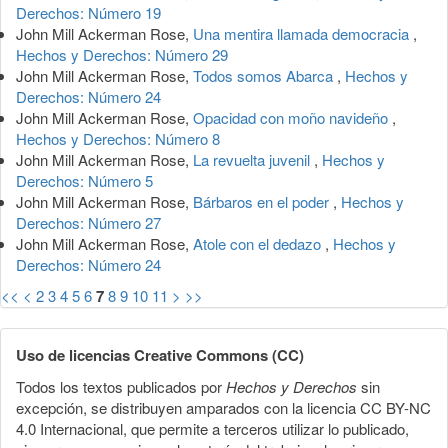
Derechos: Número 19
John Mill Ackerman Rose,
Una mentira llamada democracia
,
Hechos y Derechos: Número 29
John Mill Ackerman Rose,
Todos somos Abarca
,
Hechos y
Derechos: Número 24
John Mill Ackerman Rose,
Opacidad con moño navideño
,
Hechos y Derechos: Número 8
John Mill Ackerman Rose,
La revuelta juvenil
,
Hechos y
Derechos: Número 5
John Mill Ackerman Rose,
Bárbaros en el poder
,
Hechos y
Derechos: Número 27
John Mill Ackerman Rose,
Atole con el dedazo
,
Hechos y
Derechos: Número 24
<<
<
2
3
4
5
6
7
8
9
10
11
>
>>
Uso de licencias Creative Commons (CC)
Todos los textos publicados por
Hechos y Derechos
sin
excepción, se distribuyen amparados con la licencia CC BY-NC
4.0 Internacional, que permite a terceros utilizar lo publicado,