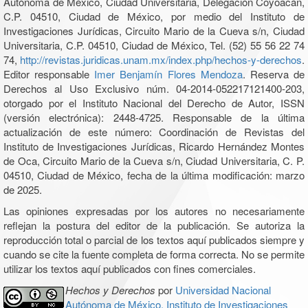
Autónoma de México, Ciudad Universitaria, Delegación Coyoacán,
C.P. 04510, Ciudad de México, por medio del Instituto de
Investigaciones Jurídicas, Circuito Mario de la Cueva s/n, Ciudad
Universitaria, C.P. 04510, Ciudad de México, Tel. (52) 55 56 22 74
74,
http://revistas.juridicas.unam.mx/index.php/hechos-y-derechos
.
Editor responsable
Imer Benjamín Flores Mendoza
. Reserva de
Derechos al Uso Exclusivo núm. 04-2014-052217121400-203,
otorgado por el Instituto Nacional del Derecho de Autor, ISSN
(versión electrónica): 2448-4725. Responsable de la última
actualización de este número: Coordinación de Revistas del
Instituto de Investigaciones Jurídicas, Ricardo Hernández Montes
de Oca, Circuito Mario de la Cueva s/n, Ciudad Universitaria, C. P.
04510, Ciudad de México, fecha de la última modificación: marzo
de 2025.
Las opiniones expresadas por los autores no necesariamente
reflejan la postura del editor de la publicación. Se autoriza la
reproducción total o parcial de los textos aquí publicados siempre y
cuando se cite la fuente completa de forma correcta. No se permite
utilizar los textos aquí publicados con fines comerciales.
Hechos y Derechos
por
Universidad Nacional
Autónoma de México, Instituto de Investigaciones