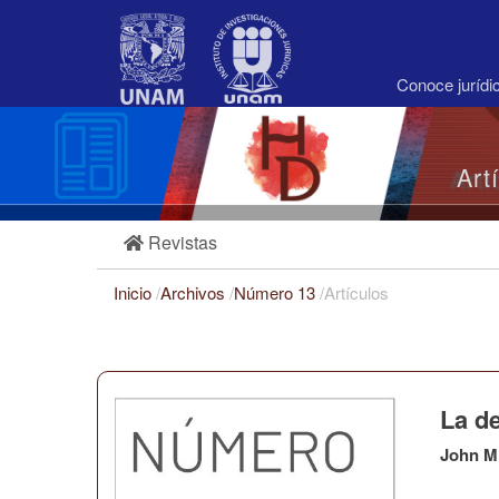
Navegación
principal
Contenido
principal
Conoce juríd
Barra
lateral
Art
Revistas
Inicio
/
Archivos
/
Número 13
/
Artículos
La de
John M