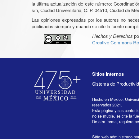
la última actualización de este número: Coordinaci
s/n, Ciudad Universitaria, C. P. 04510, Ciudad de Mé
Las opiniones expresadas por los autores no necesar
publicados siempre y cuando se cite la fuente complet
Hechos y Derechos
po
Creative Commons Rec
Sitios internos
Sistema de Productiv
Hecho en México, Univers
reservados 2021.
Esta página y sus conteni
no se mutile, se cite la fu
De otra forma, requiere per
Sitio web administrado por 