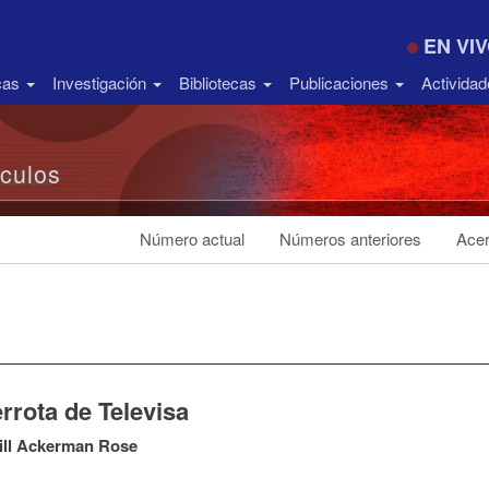
EN VI
icas
Investigación
Bibliotecas
Publicaciones
Activida
ículos
Número actual
Números anteriores
Acer
rrota de Televisa
ill Ackerman Rose