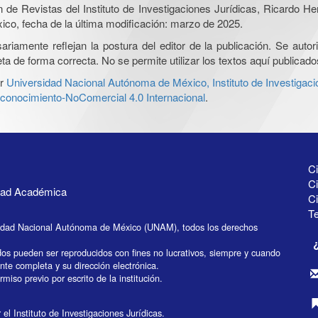
ón de Revistas del Instituto de Investigaciones Jurídicas, Ricardo 
xico, fecha de la última modificación: marzo de 2025.
iamente reflejan la postura del editor de la publicación. Se autoriz
a de forma correcta. No se permite utilizar los textos aquí publicad
r
Universidad Nacional Autónoma de México, Instituto de Investigaci
onocimiento-NoComercial 4.0 Internacional
.
Ci
Ci
idad Académica
C
Te
idad Nacional Autónoma de México (UNAM), todos los derechos
dos pueden ser reproducidos con fines no lucrativos, siempre y cuando
ente completa y su dirección electrónica.
miso previo por escrito de la institución.
el Instituto de Investigaciones Jurídicas.