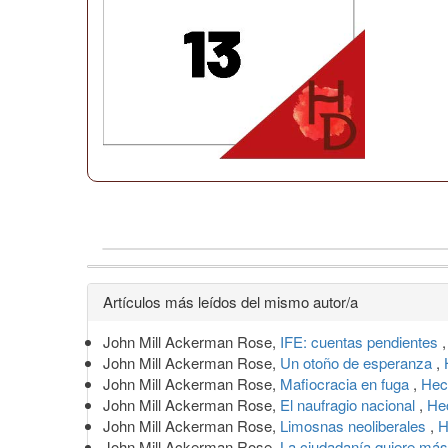
Detalles
Artículos más leídos del mismo autor/a
del
John Mill Ackerman Rose,
IFE: cuentas pendientes
artículo
John Mill Ackerman Rose,
Un otoño de esperanza
,
John Mill Ackerman Rose,
Mafiocracia en fuga
,
Hec
John Mill Ackerman Rose,
El naufragio nacional
,
He
John Mill Ackerman Rose,
Limosnas neoliberales
,
H
John Mill Ackerman Rose,
La ciudadanía quiere má