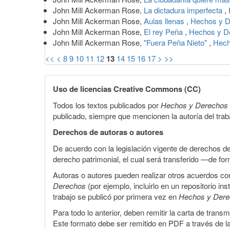
John Mill Ackerman Rose,
La dictadura imperfecta
,
John Mill Ackerman Rose,
Aulas llenas
,
Hechos y D
John Mill Ackerman Rose,
El rey Peña
,
Hechos y D
John Mill Ackerman Rose,
"Fuera Peña Nieto"
,
Hech
<<
<
8
9
10
11
12
13
14
15
16
17
>
>>
Uso de licencias Creative Commons (CC)
Todos los textos publicados por
Hechos y Derechos
publicado, siempre que mencionen la autoría del trabaj
Derechos de autoras o autores
De acuerdo con la legislación vigente de derechos d
derecho patrimonial, el cual será transferido —de f
Autoras o autores pueden realizar otros acuerdos cont
Derechos
(por ejemplo, incluirlo en un repositorio in
trabajo se publicó por primera vez en
Hechos y Der
Para todo lo anterior, deben remitir la carta de tran
Este formato debe ser remitido en PDF a través de l