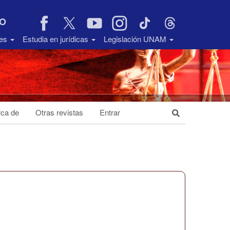
VO
des
Estudia en jurídicas
Legislación UNAM
ca de
Otras revistas
Entrar