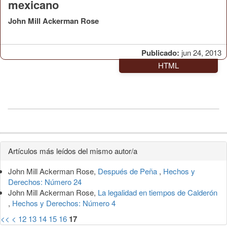
mexicano
John Mill Ackerman Rose
Publicado:
jun 24, 2013
HTML
Detalles
Artículos más leídos del mismo autor/a
del
John Mill Ackerman Rose,
Después de Peña
,
Hechos y
artículo
Derechos: Número 24
John Mill Ackerman Rose,
La legalidad en tiempos de Calderón
,
Hechos y Derechos: Número 4
<<
<
12
13
14
15
16
17