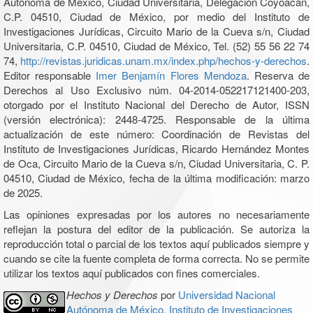
Autónoma de México, Ciudad Universitaria, Delegación Coyoacán,
C.P. 04510, Ciudad de México, por medio del Instituto de
Investigaciones Jurídicas, Circuito Mario de la Cueva s/n, Ciudad
Universitaria, C.P. 04510, Ciudad de México, Tel. (52) 55 56 22 74
74,
http://revistas.juridicas.unam.mx/index.php/hechos-y-derechos
.
Editor responsable
Imer Benjamín Flores Mendoza
. Reserva de
Derechos al Uso Exclusivo núm. 04-2014-052217121400-203,
otorgado por el Instituto Nacional del Derecho de Autor, ISSN
(versión electrónica): 2448-4725. Responsable de la última
actualización de este número: Coordinación de Revistas del
Instituto de Investigaciones Jurídicas, Ricardo Hernández Montes
de Oca, Circuito Mario de la Cueva s/n, Ciudad Universitaria, C. P.
04510, Ciudad de México, fecha de la última modificación: marzo
de 2025.
Las opiniones expresadas por los autores no necesariamente
reflejan la postura del editor de la publicación. Se autoriza la
reproducción total o parcial de los textos aquí publicados siempre y
cuando se cite la fuente completa de forma correcta. No se permite
utilizar los textos aquí publicados con fines comerciales.
Hechos y Derechos
por
Universidad Nacional
Autónoma de México, Instituto de Investigaciones