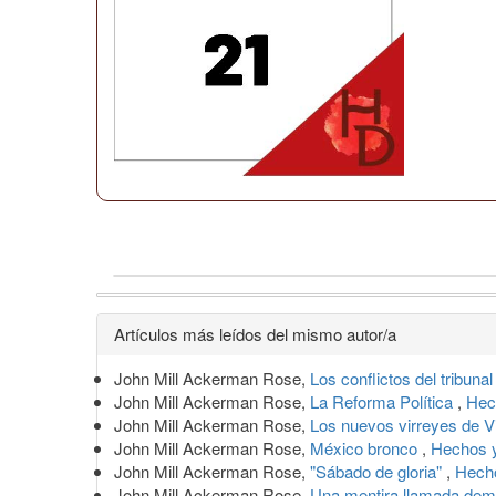
Detalles
Artículos más leídos del mismo autor/a
del
John Mill Ackerman Rose,
Los conflictos del tribunal
artículo
John Mill Ackerman Rose,
La Reforma Política
,
Hec
John Mill Ackerman Rose,
Los nuevos virreyes de V
John Mill Ackerman Rose,
México bronco
,
Hechos 
John Mill Ackerman Rose,
"Sábado de gloria"
,
Hech
John Mill Ackerman Rose,
Una mentira llamada de