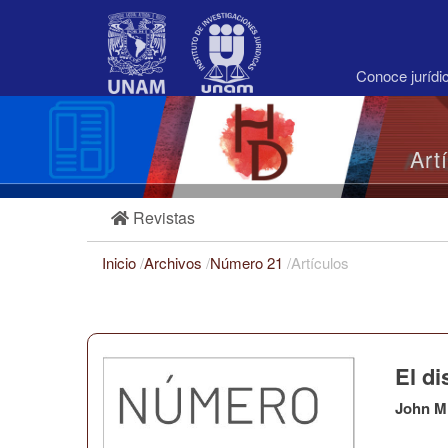
Navegación
principal
Contenido
principal
Conoce juríd
Barra
lateral
Art
Revistas
Inicio
/
Archivos
/
Número 21
/
Artículos
El di
John M