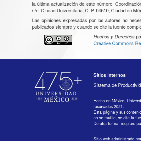
la última actualización de este número: Coordinaci
s/n, Ciudad Universitaria, C. P. 04510, Ciudad de Mé
Las opiniones expresadas por los autores no necesar
publicados siempre y cuando se cite la fuente complet
Hechos y Derechos
po
Creative Commons Rec
Sitios internos
Sistema de Productiv
Hecho en México, Univers
reservados 2021.
Esta página y sus conteni
no se mutile, se cite la fu
De otra forma, requiere per
Sitio web administrado por 