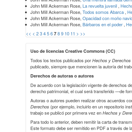
John Mill Ackerman Rose,
La revuelta juvenil
,
Hecho
John Mill Ackerman Rose,
Todos somos Abarca
,
He
John Mill Ackerman Rose,
Opacidad con moño nav
John Mill Ackerman Rose,
Bárbaros en el poder
,
He
<<
<
2
3
4
5
6
7
8
9
10
11
>
>>
Uso de licencias Creative Commons (CC)
Todos los textos publicados por
Hechos y Derechos
publicado, siempre que mencionen la autoría del trabaj
Derechos de autoras o autores
De acuerdo con la legislación vigente de derechos d
derecho patrimonial, el cual será transferido —de f
Autoras o autores pueden realizar otros acuerdos cont
Derechos
(por ejemplo, incluirlo en un repositorio in
trabajo se publicó por primera vez en
Hechos y Der
Para todo lo anterior, deben remitir la carta de tran
Este formato debe ser remitido en PDF a través de l