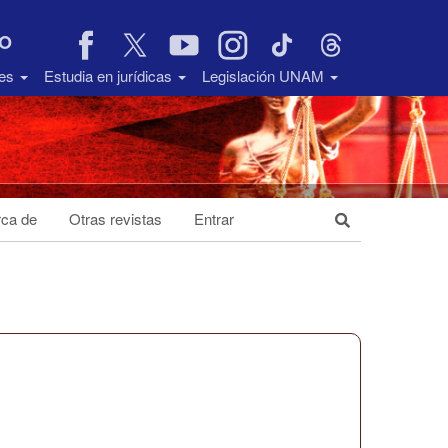
VO
des
Estudia en jurídicas
Legislación UNAM
ca de
Otras revistas
Entrar