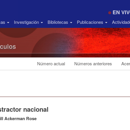
EN VI
icas
Investigación
Bibliotecas
Publicaciones
Activida
ículos
Número actual
Números anteriores
Acer
stractor nacional
ill Ackerman Rose