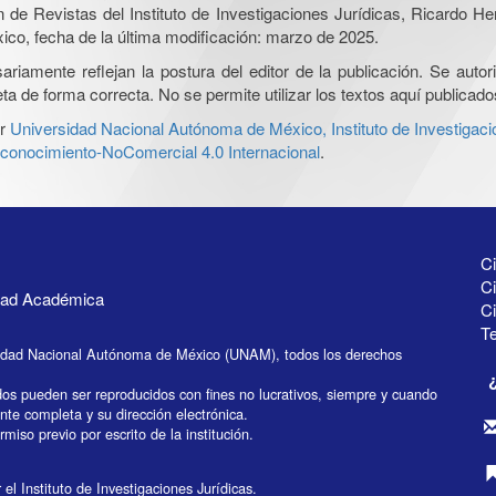
ón de Revistas del Instituto de Investigaciones Jurídicas, Ricardo 
xico, fecha de la última modificación: marzo de 2025.
iamente reflejan la postura del editor de la publicación. Se autoriz
a de forma correcta. No se permite utilizar los textos aquí publicad
r
Universidad Nacional Autónoma de México, Instituto de Investigaci
onocimiento-NoComercial 4.0 Internacional
.
Ci
Ci
idad Académica
C
Te
idad Nacional Autónoma de México (UNAM), todos los derechos
dos pueden ser reproducidos con fines no lucrativos, siempre y cuando
ente completa y su dirección electrónica.
miso previo por escrito de la institución.
el Instituto de Investigaciones Jurídicas.