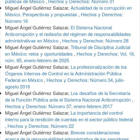
públicas de México
,
Hechos y Derechos: Número 31
Miguel Ángel Gutiérrez Salazar,
Actualidad de la corrupción en
México. Perspectivas y propuestas
,
Hechos y Derechos:
Número 16
Miguel Ángel Gutiérrez Salazar,
El Sistema Nacional
Anticorrupción y el rediseño del régimen de responsabilidades
administrativas en México
,
Hechos y Derechos: Número 28
Miguel Ángel Gutiérrez Salazar,
Tribunal de Disciplina Judicial
en México: retos y oportunidades
,
Hechos y Derechos: Vol. 16,
núm. 85, enero-febrero de 2025
Miguel Ángel Gutiérrez Salazar,
La profesionalización de los
Órganos Internos de Control en la Administración Pública
Federal en México
,
Hechos y Derechos: Número 34, julio-
agosto 2016
Miguel Ángel Gutiérrez Salazar,
Los desafíos de la Secretaría
de la Función Pública ante el Sistema Nacional Anticorrupción
,
Hechos y Derechos: Número 37, enero-febrero 2017
Miguel Ángel Gutiérrez Salazar,
La importancia del control
interno para la rendición de cuentas en el sector público federal
,
Hechos y Derechos: Número 22
Miguel Ángel Gutiérrez Salazar,
Breves consideraciones
acerca de la responsabilidad administrativa de los servidores