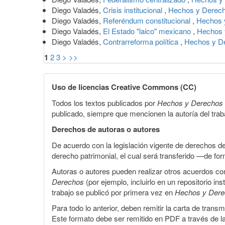
Diego Valadés,
Crisis institucional
,
Hechos y Derec
Diego Valadés,
Referéndum constitucional
,
Hechos 
Diego Valadés,
El Estado "laico" mexicano
,
Hechos 
Diego Valadés,
Contrarreforma política
,
Hechos y D
1
2
3
>
>>
Uso de licencias Creative Commons (CC)
Todos los textos publicados por
Hechos y Derechos
publicado, siempre que mencionen la autoría del trabaj
Derechos de autoras o autores
De acuerdo con la legislación vigente de derechos d
derecho patrimonial, el cual será transferido —de f
Autoras o autores pueden realizar otros acuerdos cont
Derechos
(por ejemplo, incluirlo en un repositorio in
trabajo se publicó por primera vez en
Hechos y Der
Para todo lo anterior, deben remitir la carta de tran
Este formato debe ser remitido en PDF a través de l