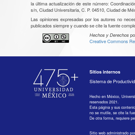
la última actualización de este número: Coordinaci
s/n, Ciudad Universitaria, C. P. 04510, Ciudad de Mé
Las opiniones expresadas por los autores no necesar
publicados siempre y cuando se cite la fuente complet
Hechos y Derechos
po
Creative Commons Rec
Sitios internos
Sistema de Productiv
Hecho en México, Univers
reservados 2021.
Esta página y sus conteni
no se mutile, se cite la fu
De otra forma, requiere per
Sitio web administrado por 