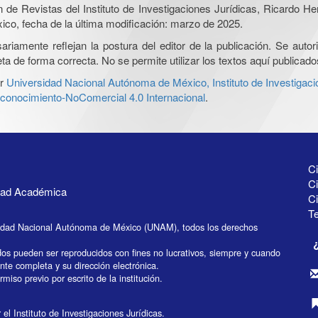
ón de Revistas del Instituto de Investigaciones Jurídicas, Ricardo 
xico, fecha de la última modificación: marzo de 2025.
iamente reflejan la postura del editor de la publicación. Se autoriz
a de forma correcta. No se permite utilizar los textos aquí publicad
r
Universidad Nacional Autónoma de México, Instituto de Investigaci
onocimiento-NoComercial 4.0 Internacional
.
Ci
Ci
idad Académica
C
Te
idad Nacional Autónoma de México (UNAM), todos los derechos
dos pueden ser reproducidos con fines no lucrativos, siempre y cuando
ente completa y su dirección electrónica.
miso previo por escrito de la institución.
el Instituto de Investigaciones Jurídicas.