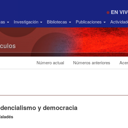
EN VI
icas
Investigación
Bibliotecas
Publicaciones
Activida
ículos
Número actual
Números anteriores
Acer
idencialismo y democracia
Valadés