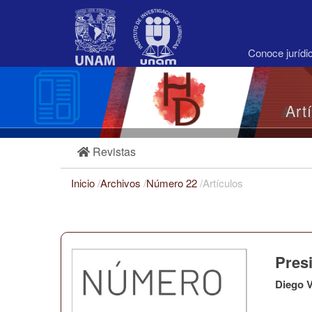
Navegación
principal
Contenido
principal
Conoce juríd
Barra
lateral
Art
Revistas
Inicio
/
Archivos
/
Número 22
/
Artículos
Pres
Diego 