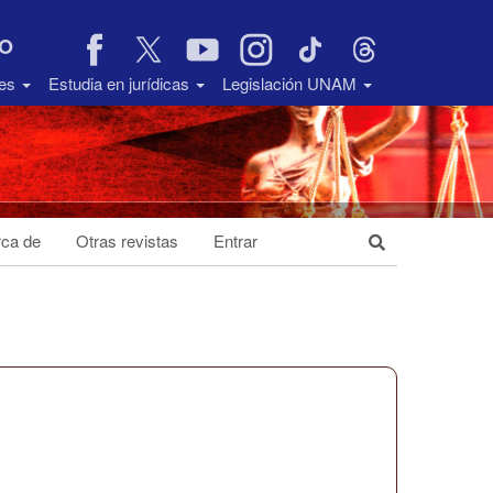
VO
des
Estudia en jurídicas
Legislación UNAM
ca de
Otras revistas
Entrar