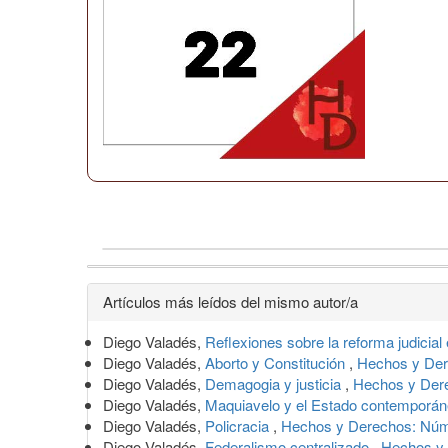
Detalles
Artículos más leídos del mismo autor/a
del
Diego Valadés,
Reflexiones sobre la reforma judicia
artículo
Diego Valadés,
Aborto y Constitución
,
Hechos y Der
Diego Valadés,
Demagogia y justicia
,
Hechos y Dere
Diego Valadés,
Maquiavelo y el Estado contemporá
Diego Valadés,
Policracia
,
Hechos y Derechos: Núm
Diego Valadés,
Federalismo centralizado
,
Hechos y